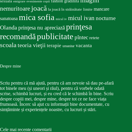
imagini
fashion
gradinita
sexuala
emigrare
evenimente copii
joacă
nemuritoare
mancare
la joacă în străinătate
limite
mica sofia
micul ivan
nocturne
sanatoasa
micul iv
prinţesa
Olanda
prinţesa nu apreciază
publicitate
recomandă
pîntec
retete
scoala
teoria vieţii
terapie
vacanta
umanitar
Despre mine
Scriu pentru că mă ajută, pentru că am nevoie să dau pe-afară
tot binele meu (și uneori și răul), pentru că vorbele odată
scrise, schimbă lucruri, și eu cred că le schimbă în bine. Scriu
despre copiii mei, despre mine, despre tot ce ne face viața
frumoasă. Încerc să ajut cu informații bine documentate, cu
simțăminte și experiențele noastre, cu lucruri și stări.
Cele mai recente comentarii