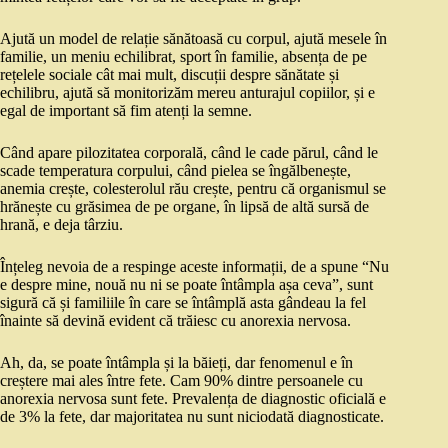
Ajută un model de relație sănătoasă cu corpul, ajută mesele în
familie, un meniu echilibrat, sport în familie, absența de pe
rețelele sociale cât mai mult, discuții despre sănătate și
echilibru, ajută să monitorizăm mereu anturajul copiilor, și e
egal de important să fim atenți la semne.
Când apare pilozitatea corporală, când le cade părul, când le
scade temperatura corpului, când pielea se îngălbenește,
anemia crește, colesterolul rău crește, pentru că organismul se
hrănește cu grăsimea de pe organe, în lipsă de altă sursă de
hrană, e deja târziu.
Înțeleg nevoia de a respinge aceste informații, de a spune “Nu
e despre mine, nouă nu ni se poate întâmpla așa ceva”, sunt
sigură că și familiile în care se întâmplă asta gândeau la fel
înainte să devină evident că trăiesc cu anorexia nervosa.
Ah, da, se poate întâmpla și la băieți, dar fenomenul e în
creștere mai ales între fete. Cam 90% dintre persoanele cu
anorexia nervosa sunt fete. Prevalența de diagnostic oficială e
de 3% la fete, dar majoritatea nu sunt niciodată diagnosticate.