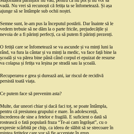
Majoritatea părinților nu văd, pentru că nu pot și nu vor să
vadă. Nu vrei să recunoști că fetița ta se înfometează. Și așa
ajunge să se întâmple sub ochii noștri.
Semne sunt, le-am pus la începutul postării. Dar înainte să le
vedem trebuie să ne dăm la o parte fricile, prejudecățile și
nevoia de a fi părinți perfecți, ca să putem fi părinți prezenți.
O fetiță care se înfometează se va ascunde și va minți luni la
rând, va fura la cântar și va minți la medic, va face față bine la
școală și va părea bine până când corpul ei epuizat de resurse
va colapsa și fetița va leșina pe stradă sau la școală.
Recuperarea e grea și durează ani, iar riscul de recidivă
persistă toată viața.
Ce putem face să prevenim asta?
Multe, dar uneori chiar și dacă faci tot, se poate întâmpla,
pentru că presiunea grupului e mare. În adolescență,
încrederea de sine a fetelor e fragilă. E suficient o dată să
rostească o fată populară fraza “Te-ai cam îngrășat”, cu o
expresie scârbită pe chip, ca ideea de slăbit să se strecoare în
mintea fetițelor care vor să fie acceptate în grup.