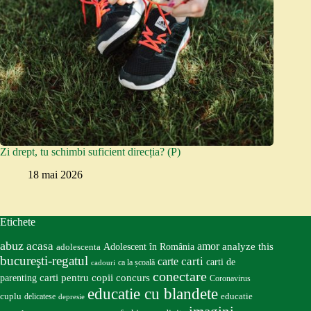
Zi drept, tu schimbi suficient direcția? (P)
18 mai 2026
Etichete
abuz
acasa
amor
Adolescent în România
analyze this
adolescenta
bucureşti-regatul
carte
carti
carti de
ca la școală
cadouri
conectare
carti pentru copii
concurs
parenting
Coronavirus
educatie cu blandete
educatie
cuplu
delicatese
depresie