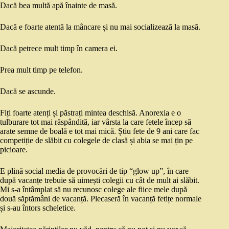
Dacă bea multă apă înainte de masă.
Dacă e foarte atentă la mâncare și nu mai socializează la masă.
Dacă petrece mult timp în camera ei.
Prea mult timp pe telefon.
Dacă se ascunde.
Fiți foarte atenți și păstrați mintea deschisă. Anorexia e o
tulburare tot mai răspândită, iar vârsta la care fetele încep să
arate semne de boală e tot mai mică. Știu fete de 9 ani care fac
competiție de slăbit cu colegele de clasă și abia se mai țin pe
picioare.
E plină social media de provocări de tip “glow up”, în care
după vacanțe trebuie să uimești colegii cu cât de mult ai slăbit.
Mi s-a întâmplat să nu recunosc colege ale fiice mele după
două săptămâni de vacanță. Plecaseră în vacanță fetițe normale
și s-au întors scheletice.