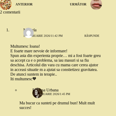
ANTERIOR
URMĂTOR
2 comentarii
Mihaela
12 FEBRUARIE 2026/11:42 PM
RĂSPUNDE
Multumesc Ioana!
E foarte mare nevoie de informare!
Spun asta din experienta proprie… mi a fost foarte greu
sa accept ca e o problema, sa iau masuri si sa fiu
deschisa. Articolul din vara cu mama care cerea ajutor
in acceasi situatie m a ajutat sa constietizez gravitatea.
De atunci suntem in terapie..
Iti multumesc🧡
Printesa Urbana
13 FEBRUARIE 2026/1:45 PM
Ma bucur ca sunteti pe drumul bun! Mult mult
succes!