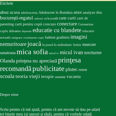
Etichete
abuz
acasa
amor
Adolescent în România
analyze this
adolescenta
bucureşti-regatul
carte
carti
carti de
ca la școală
cadouri
conectare
carti pentru copii
concurs
parenting
Coronavirus
educatie cu blandete
educatie
cuplu
delicatese
depresie
imagini
fashion
gradinita
sexuala
emigrare
evenimente copii
joacă
nemuritoare
mancare
la joacă în străinătate
limite
mica sofia
micul ivan
nocturne
sanatoasa
micul iv
prinţesa
Olanda
prinţesa nu apreciază
publicitate
recomandă
pîntec
retete
scoala
teoria vieţii
terapie
vacanta
umanitar
Despre mine
Scriu pentru că mă ajută, pentru că am nevoie să dau pe-afară
tot binele meu (și uneori și răul), pentru că vorbele odată