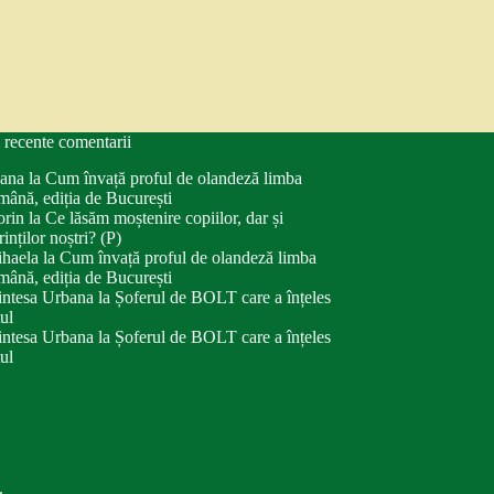
 recente comentarii
ana
la
Cum învață proful de olandeză limba
mână, ediția de București
orin
la
Ce lăsăm moștenire copiilor, dar și
rinților noștri? (P)
haela
la
Cum învață proful de olandeză limba
mână, ediția de București
intesa Urbana
la
Șoferul de BOLT care a înțeles
tul
intesa Urbana
la
Șoferul de BOLT care a înțeles
tul
.