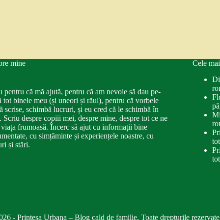
pre mine
Cele mai
Di
ro
u pentru că mă ajută, pentru că am nevoie să dau pe-
Fl
ă tot binele meu (și uneori și răul), pentru că vorbele
pă
ă scrise, schimbă lucruri, și eu cred că le schimbă în
Mi
. Scriu despre copiii mei, despre mine, despre tot ce ne
ro
 viața frumoasă. Încerc să ajut cu informații bine
Pr
mentate, cu simțăminte și experiențele noastre, cu
to
ri și stări.
Pr
to
026 - Printesa Urbana – Blog cald de familie. Toate drepturile rezervate