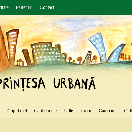
itate
Parteneri
Contact
ă
Copiii mei
Cartile mele
Utile
Umor
Campanii
Citi