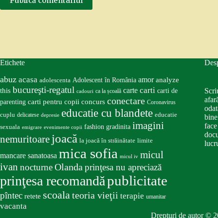
Publică comentariul
Etichete
Des
abuz
acasa
amor
Adolescent în România
analyze
adolescenta
bucureşti-regatul
carte
carti
this
Scri
carti de
ca la școală
cadouri
conectare
afar
carti pentru copii
concurs
parenting
Coronavirus
odat
educatie cu blandete
educatie
cuplu
delicatese
depresie
bine
imagini
face
fashion
gradinita
sexuala
emigrare
evenimente copii
docu
joacă
nemuritoare
la joacă în străinătate
limite
lucru
mica sofia
micul
mancare sanatoasa
micul iv
ivan
nocturne
Olanda
prinţesa nu apreciază
publicitate
prinţesa recomandă
scoala
teoria vieţii
pîntec
terapie
retete
umanitar
vacanta
Drepturi de autor © 2