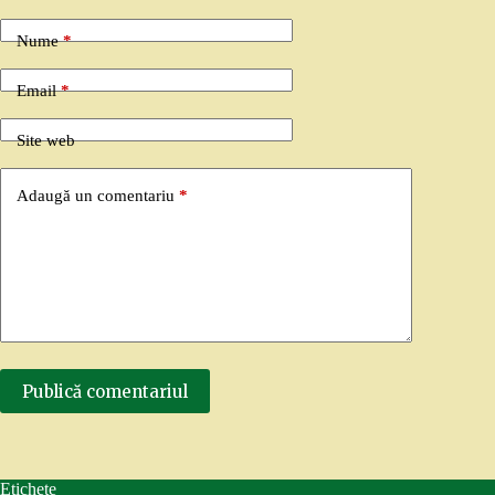
Nume
*
Email
*
Site web
Adaugă un comentariu
*
Publică comentariul
Etichete