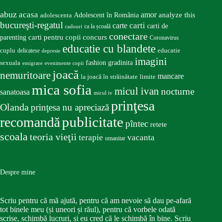
abuz
acasa
amor
Adolescent în România
analyze this
adolescenta
bucureşti-regatul
carte
carti
carti de
ca la școală
cadouri
conectare
carti pentru copii
concurs
parenting
Coronavirus
educatie cu blandete
educatie
cuplu
delicatese
depresie
imagini
fashion
gradinita
sexuala
emigrare
evenimente copii
joacă
nemuritoare
mancare
la joacă în străinătate
limite
mica sofia
micul ivan
nocturne
sanatoasa
micul iv
prinţesa
Olanda
prinţesa nu apreciază
publicitate
recomandă
pîntec
retete
scoala
teoria vieţii
terapie
vacanta
umanitar
Despre mine
Scriu pentru că mă ajută, pentru că am nevoie să dau pe-afară
tot binele meu (și uneori și răul), pentru că vorbele odată
scrise, schimbă lucruri, și eu cred că le schimbă în bine. Scriu