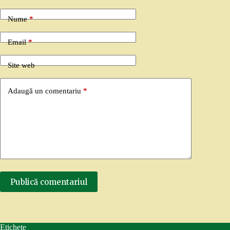
Nume
*
Email
*
Site web
Adaugă un comentariu
*
Publică comentariul
Etichete