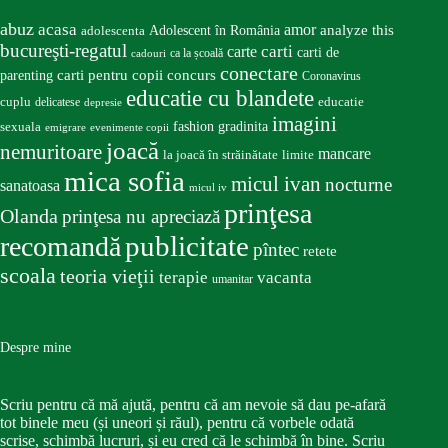
abuz
acasa
amor
Adolescent în România
analyze this
adolescenta
bucureşti-regatul
carte
carti
carti de
ca la școală
cadouri
conectare
carti pentru copii
concurs
parenting
Coronavirus
educatie cu blandete
educatie
cuplu
delicatese
depresie
imagini
fashion
gradinita
sexuala
emigrare
evenimente copii
joacă
nemuritoare
mancare
la joacă în străinătate
limite
mica sofia
micul ivan
nocturne
sanatoasa
micul iv
prinţesa
Olanda
prinţesa nu apreciază
publicitate
recomandă
pîntec
retete
scoala
teoria vieţii
terapie
vacanta
umanitar
Despre mine
Scriu pentru că mă ajută, pentru că am nevoie să dau pe-afară
tot binele meu (și uneori și răul), pentru că vorbele odată
scrise, schimbă lucruri, și eu cred că le schimbă în bine. Scriu