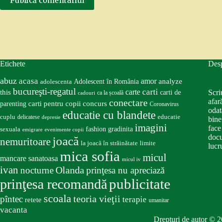
Publică comentariul
Etichete
Des
abuz
acasa
amor
Adolescent în România
analyze
adolescenta
bucureşti-regatul
carte
carti
this
Scri
carti de
ca la școală
cadouri
conectare
afar
carti pentru copii
concurs
parenting
Coronavirus
odat
educatie cu blandete
educatie
cuplu
delicatese
depresie
bine
imagini
face
fashion
gradinita
sexuala
emigrare
evenimente copii
docu
joacă
nemuritoare
la joacă în străinătate
limite
lucru
mica sofia
micul
mancare sanatoasa
micul iv
ivan
nocturne
Olanda
prinţesa nu apreciază
publicitate
prinţesa recomandă
scoala
teoria vieţii
pîntec
terapie
retete
umanitar
vacanta
Drepturi de autor © 2