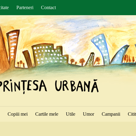
itate
Parteneri
Contact
ă
Copiii mei
Cartile mele
Utile
Umor
Campanii
Citi