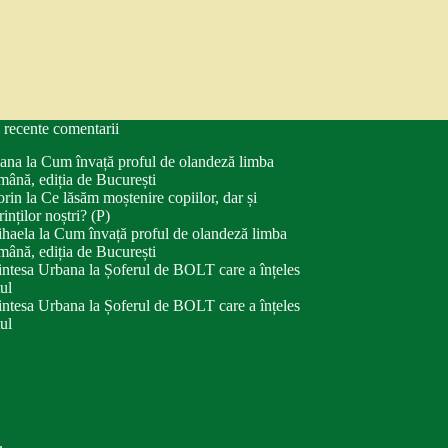
 recente comentarii
ana
la
Cum învață proful de olandeză limba
mână, ediția de București
orin
la
Ce lăsăm moștenire copiilor, dar și
rinților noștri? (P)
haela
la
Cum învață proful de olandeză limba
mână, ediția de București
intesa Urbana
la
Șoferul de BOLT care a înțeles
tul
intesa Urbana
la
Șoferul de BOLT care a înțeles
tul
.