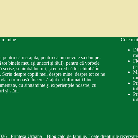
pre mine
Cele mai
Di
ro
u pentru că mă ajută, pentru că am nevoie să dau pe-
Fl
ă tot binele meu (și uneori și răul), pentru că vorbele
pă
ă scrise, schimbă lucruri, și eu cred că le schimbă în
Mi
. Scriu despre copiii mei, despre mine, despre tot ce ne
ro
 viața frumoasă. Încerc să ajut cu informații bine
Pr
mentate, cu simțăminte și experiențele noastre, cu
to
ri și stări.
Pr
to
026 - Printesa Urbana – Blog cald de familie. Toate drepturile rezervate