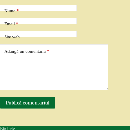
Nume
*
Email
*
Site web
Adaugă un comentariu
*
Publică comentariul
Etichete