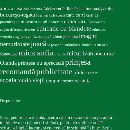
abuz
acasa
amor
Adolescent în România
analyze this
adolescenta
bucureşti-regatul
carte
carti
carti de
ca la școală
cadouri
conectare
carti pentru copii
concurs
parenting
Coronavirus
educatie cu blandete
educatie
cuplu
delicatese
depresie
imagini
fashion
gradinita
sexuala
emigrare
evenimente copii
joacă
nemuritoare
mancare
la joacă în străinătate
limite
mica sofia
micul ivan
nocturne
sanatoasa
micul iv
prinţesa
Olanda
prinţesa nu apreciază
publicitate
recomandă
pîntec
retete
scoala
teoria vieţii
terapie
vacanta
umanitar
Despre mine
Scriu pentru că mă ajută, pentru că am nevoie să dau pe-afară
tot binele meu (și uneori și răul), pentru că vorbele odată
scrise, schimbă lucruri, și eu cred că le schimbă în bine. Scriu