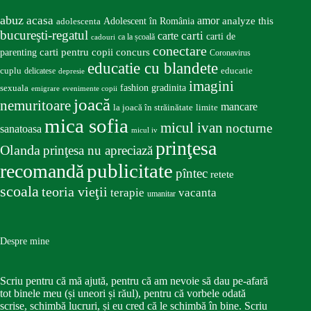
abuz
acasa
amor
Adolescent în România
analyze this
adolescenta
bucureşti-regatul
carte
carti
carti de
ca la școală
cadouri
conectare
carti pentru copii
concurs
parenting
Coronavirus
educatie cu blandete
educatie
cuplu
delicatese
depresie
imagini
fashion
gradinita
sexuala
emigrare
evenimente copii
joacă
nemuritoare
mancare
la joacă în străinătate
limite
mica sofia
micul ivan
nocturne
sanatoasa
micul iv
prinţesa
Olanda
prinţesa nu apreciază
publicitate
recomandă
pîntec
retete
scoala
teoria vieţii
terapie
vacanta
umanitar
Despre mine
Scriu pentru că mă ajută, pentru că am nevoie să dau pe-afară
tot binele meu (și uneori și răul), pentru că vorbele odată
scrise, schimbă lucruri, și eu cred că le schimbă în bine. Scriu