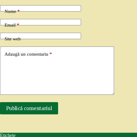
Nume
*
Email
*
Site web
Adaugă un comentariu
*
Publică comentariul
Etichete