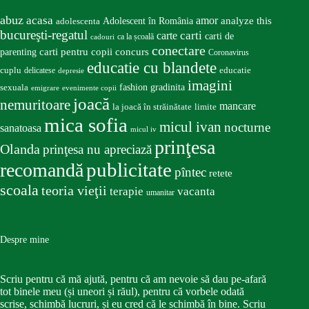
abuz
acasa
amor
Adolescent în România
analyze this
adolescenta
bucureşti-regatul
carte
carti
carti de
ca la școală
cadouri
conectare
carti pentru copii
concurs
parenting
Coronavirus
educatie cu blandete
educatie
cuplu
delicatese
depresie
imagini
fashion
gradinita
sexuala
emigrare
evenimente copii
joacă
nemuritoare
mancare
la joacă în străinătate
limite
mica sofia
micul ivan
nocturne
sanatoasa
micul iv
prinţesa
Olanda
prinţesa nu apreciază
publicitate
recomandă
pîntec
retete
scoala
teoria vieţii
terapie
vacanta
umanitar
Despre mine
Scriu pentru că mă ajută, pentru că am nevoie să dau pe-afară
tot binele meu (și uneori și răul), pentru că vorbele odată
scrise, schimbă lucruri, și eu cred că le schimbă în bine. Scriu