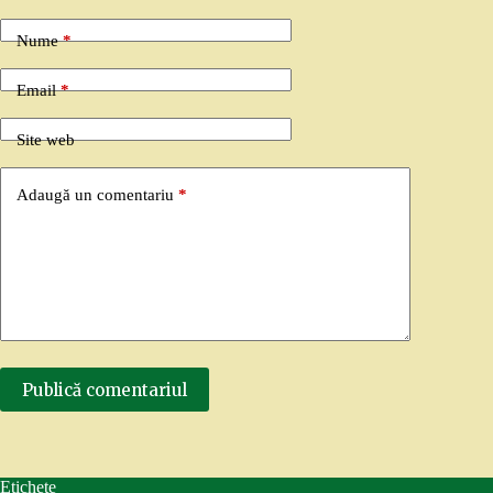
Nume
*
Email
*
Site web
Adaugă un comentariu
*
Publică comentariul
Etichete