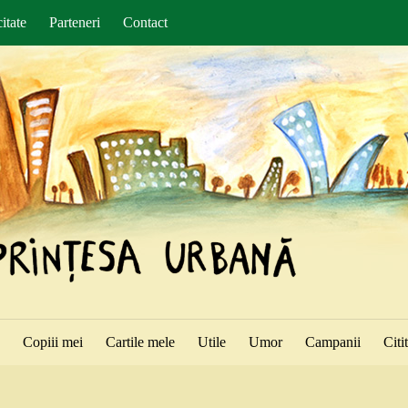
itate
Parteneri
Contact
ă
Copiii mei
Cartile mele
Utile
Umor
Campanii
Citi