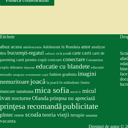
Publică comentariul
Etichete
Des
abuz
acasa
amor
Adolescent în România
analyze
adolescenta
bucureşti-regatul
carte
carti
this
Scri
carti de
ca la școală
cadouri
conectare
afar
carti pentru copii
concurs
parenting
Coronavirus
odat
educatie cu blandete
educatie
cuplu
delicatese
depresie
bine
imagini
face
fashion
gradinita
sexuala
emigrare
evenimente copii
docu
joacă
nemuritoare
la joacă în străinătate
limite
lucru
mica sofia
micul
mancare sanatoasa
micul iv
ivan
nocturne
Olanda
prinţesa nu apreciază
publicitate
prinţesa recomandă
scoala
teoria vieţii
pîntec
terapie
retete
umanitar
vacanta
Drepturi de autor © 2