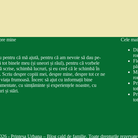
pre mine
Cele mai
Di
ro
u pentru că mă ajută, pentru că am nevoie să dau pe-
Fl
ă tot binele meu (și uneori și răul), pentru că vorbele
pă
ă scrise, schimbă lucruri, și eu cred că le schimbă în
Mi
. Scriu despre copiii mei, despre mine, despre tot ce ne
ro
 viața frumoasă. Încerc să ajut cu informații bine
Pr
mentate, cu simțăminte și experiențele noastre, cu
to
ri și stări.
Pr
to
026 - Printesa Urbana – Blog cald de familie. Toate drepturile rezervate