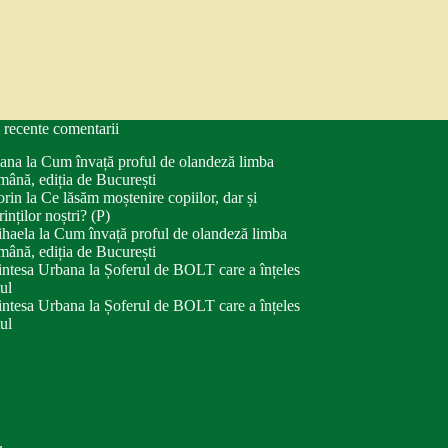
 recente comentarii
ana
la
Cum învață proful de olandeză limba
mână, ediția de București
orin
la
Ce lăsăm moștenire copiilor, dar și
rinților noștri? (P)
haela
la
Cum învață proful de olandeză limba
mână, ediția de București
intesa Urbana
la
Șoferul de BOLT care a înțeles
tul
intesa Urbana
la
Șoferul de BOLT care a înțeles
tul
.