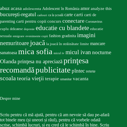
abuz
acasa
amor
Adolescent în România
analyze this
adolescenta
bucureşti-regatul
carte
carti
carti de
ca la școală
cadouri
conectare
carti pentru copii
concurs
parenting
Coronavirus
educatie cu blandete
educatie
cuplu
delicatese
depresie
imagini
fashion
gradinita
sexuala
emigrare
evenimente copii
joacă
nemuritoare
mancare
la joacă în străinătate
limite
mica sofia
micul ivan
nocturne
sanatoasa
micul iv
prinţesa
Olanda
prinţesa nu apreciază
publicitate
recomandă
pîntec
retete
scoala
teoria vieţii
terapie
vacanta
umanitar
Despre mine
Scriu pentru că mă ajută, pentru că am nevoie să dau pe-afară
tot binele meu (și uneori și răul), pentru că vorbele odată
scrise, schimbă lucruri, și eu cred că le schimbă în bine. Scriu