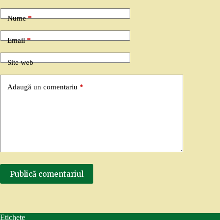
Nume
*
Email
*
Site web
Adaugă un comentariu
*
Publică comentariul
Etichete