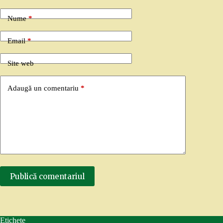
Nume
*
Email
*
Site web
Adaugă un comentariu
*
Publică comentariul
Etichete