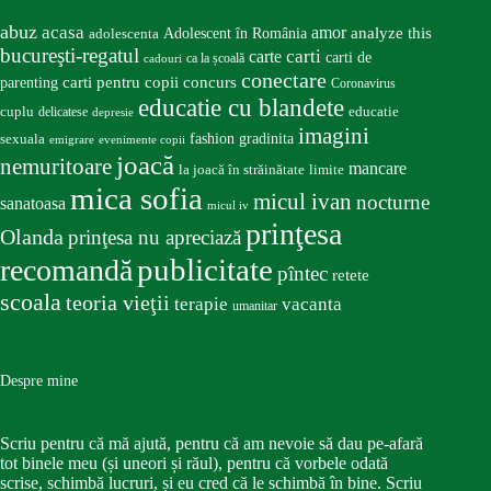
abuz
acasa
amor
Adolescent în România
analyze this
adolescenta
bucureşti-regatul
carte
carti
carti de
ca la școală
cadouri
conectare
carti pentru copii
concurs
parenting
Coronavirus
educatie cu blandete
educatie
cuplu
delicatese
depresie
imagini
fashion
gradinita
sexuala
emigrare
evenimente copii
joacă
nemuritoare
mancare
la joacă în străinătate
limite
mica sofia
micul ivan
nocturne
sanatoasa
micul iv
prinţesa
Olanda
prinţesa nu apreciază
publicitate
recomandă
pîntec
retete
scoala
teoria vieţii
terapie
vacanta
umanitar
Despre mine
Scriu pentru că mă ajută, pentru că am nevoie să dau pe-afară
tot binele meu (și uneori și răul), pentru că vorbele odată
scrise, schimbă lucruri, și eu cred că le schimbă în bine. Scriu