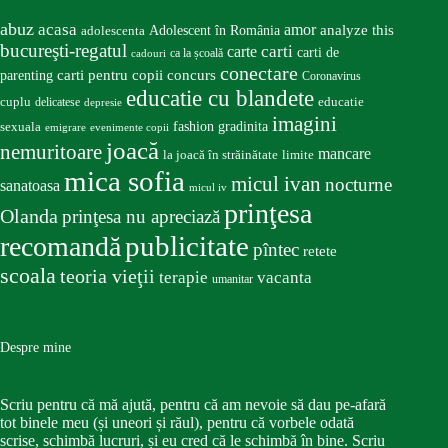
abuz
acasa
amor
Adolescent în România
analyze this
adolescenta
bucureşti-regatul
carte
carti
carti de
ca la școală
cadouri
conectare
carti pentru copii
concurs
parenting
Coronavirus
educatie cu blandete
educatie
cuplu
delicatese
depresie
imagini
fashion
gradinita
sexuala
emigrare
evenimente copii
joacă
nemuritoare
mancare
la joacă în străinătate
limite
mica sofia
micul ivan
nocturne
sanatoasa
micul iv
prinţesa
Olanda
prinţesa nu apreciază
publicitate
recomandă
pîntec
retete
scoala
teoria vieţii
terapie
vacanta
umanitar
Despre mine
Scriu pentru că mă ajută, pentru că am nevoie să dau pe-afară
tot binele meu (și uneori și răul), pentru că vorbele odată
scrise, schimbă lucruri, și eu cred că le schimbă în bine. Scriu