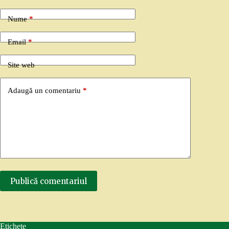
Nume
*
Email
*
Site web
Adaugă un comentariu
*
Publică comentariul
Etichete