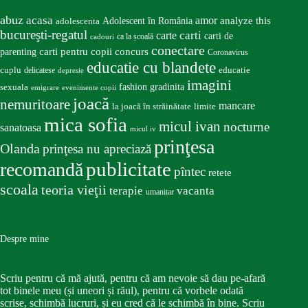
abuz
acasa
amor
Adolescent în România
analyze this
adolescenta
bucureşti-regatul
carte
carti
carti de
ca la școală
cadouri
conectare
carti pentru copii
concurs
parenting
Coronavirus
educatie cu blandete
educatie
cuplu
delicatese
depresie
imagini
fashion
gradinita
sexuala
emigrare
evenimente copii
joacă
nemuritoare
mancare
la joacă în străinătate
limite
mica sofia
micul ivan
nocturne
sanatoasa
micul iv
prinţesa
Olanda
prinţesa nu apreciază
publicitate
recomandă
pîntec
retete
scoala
teoria vieţii
terapie
vacanta
umanitar
Despre mine
Scriu pentru că mă ajută, pentru că am nevoie să dau pe-afară
tot binele meu (și uneori și răul), pentru că vorbele odată
scrise, schimbă lucruri, și eu cred că le schimbă în bine. Scriu