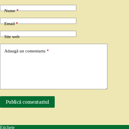
Nume
*
Email
*
Site web
Adaugă un comentariu
*
Publică comentariul
Etichete