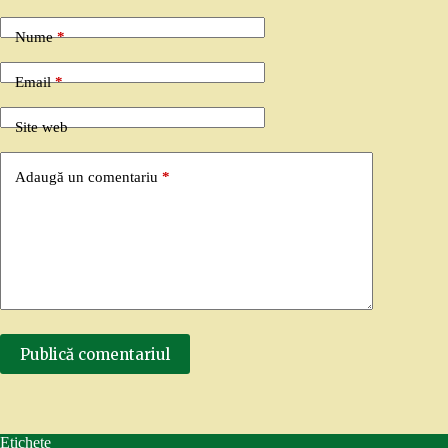
Nume
*
Email
*
Site web
Adaugă un comentariu
*
Publică comentariul
Etichete