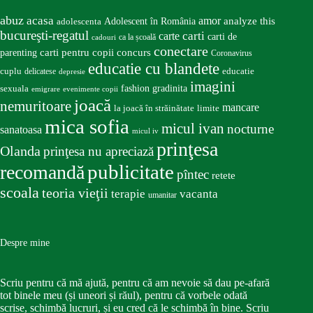
abuz
acasa
amor
Adolescent în România
analyze this
adolescenta
bucureşti-regatul
carte
carti
carti de
ca la școală
cadouri
conectare
carti pentru copii
concurs
parenting
Coronavirus
educatie cu blandete
educatie
cuplu
delicatese
depresie
imagini
fashion
gradinita
sexuala
emigrare
evenimente copii
joacă
nemuritoare
mancare
la joacă în străinătate
limite
mica sofia
micul ivan
nocturne
sanatoasa
micul iv
prinţesa
Olanda
prinţesa nu apreciază
publicitate
recomandă
pîntec
retete
scoala
teoria vieţii
terapie
vacanta
umanitar
Despre mine
Scriu pentru că mă ajută, pentru că am nevoie să dau pe-afară
tot binele meu (și uneori și răul), pentru că vorbele odată
scrise, schimbă lucruri, și eu cred că le schimbă în bine. Scriu