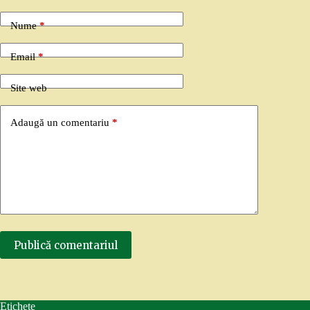
Nume
*
Email
*
Site web
Adaugă un comentariu
*
Publică comentariul
Etichete