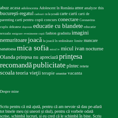
abuz
acasa
amor
Adolescent în România
analyze this
adolescenta
bucureşti-regatul
carte
carti
carti de
ca la școală
cadouri
conectare
carti pentru copii
concurs
parenting
Coronavirus
educatie cu blandete
educatie
cuplu
delicatese
depresie
imagini
fashion
gradinita
sexuala
emigrare
evenimente copii
joacă
nemuritoare
mancare
la joacă în străinătate
limite
mica sofia
micul ivan
nocturne
sanatoasa
micul iv
prinţesa
Olanda
prinţesa nu apreciază
publicitate
recomandă
pîntec
retete
scoala
teoria vieţii
terapie
vacanta
umanitar
Despre mine
Scriu pentru că mă ajută, pentru că am nevoie să dau pe-afară
tot binele meu (și uneori și răul), pentru că vorbele odată
scrise, schimbă lucruri, și eu cred că le schimbă în bine. Scriu