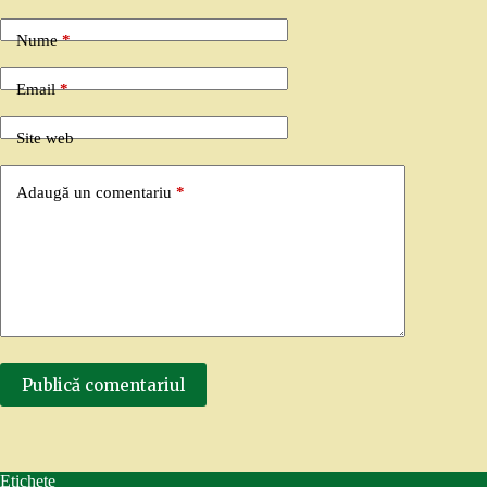
Nume
*
Email
*
Site web
Adaugă un comentariu
*
Publică comentariul
Etichete