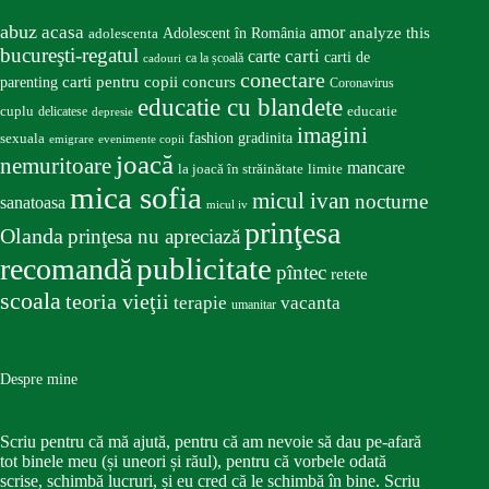
abuz
acasa
amor
Adolescent în România
analyze this
adolescenta
bucureşti-regatul
carte
carti
carti de
ca la școală
cadouri
conectare
carti pentru copii
concurs
parenting
Coronavirus
educatie cu blandete
educatie
cuplu
delicatese
depresie
imagini
fashion
gradinita
sexuala
emigrare
evenimente copii
joacă
nemuritoare
mancare
la joacă în străinătate
limite
mica sofia
micul ivan
nocturne
sanatoasa
micul iv
prinţesa
Olanda
prinţesa nu apreciază
publicitate
recomandă
pîntec
retete
scoala
teoria vieţii
terapie
vacanta
umanitar
Despre mine
Scriu pentru că mă ajută, pentru că am nevoie să dau pe-afară
tot binele meu (și uneori și răul), pentru că vorbele odată
scrise, schimbă lucruri, și eu cred că le schimbă în bine. Scriu