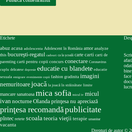
Publică comentariul
Etichete
Des
abuz
acasa
amor
Adolescent în România
analyze
adolescenta
bucureşti-regatul
carte
carti
this
Scri
carti de
ca la școală
cadouri
conectare
afar
carti pentru copii
concurs
parenting
Coronavirus
odat
educatie cu blandete
educatie
cuplu
delicatese
depresie
bine
imagini
face
fashion
gradinita
sexuala
emigrare
evenimente copii
docu
joacă
nemuritoare
la joacă în străinătate
limite
lucru
mica sofia
micul
mancare sanatoasa
micul iv
ivan
nocturne
Olanda
prinţesa nu apreciază
publicitate
prinţesa recomandă
scoala
teoria vieţii
pîntec
terapie
retete
umanitar
vacanta
Drepturi de autor © 2