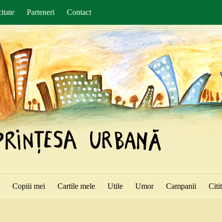
itate
Parteneri
Contact
ă
Copiii mei
Cartile mele
Utile
Umor
Campanii
Citi