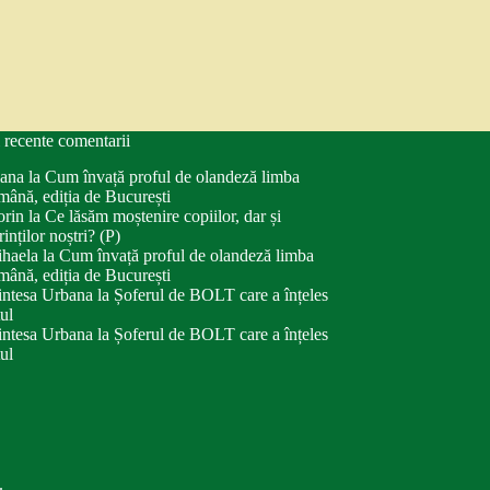
 recente comentarii
ana
la
Cum învață proful de olandeză limba
mână, ediția de București
orin
la
Ce lăsăm moștenire copiilor, dar și
rinților noștri? (P)
haela
la
Cum învață proful de olandeză limba
mână, ediția de București
intesa Urbana
la
Șoferul de BOLT care a înțeles
tul
intesa Urbana
la
Șoferul de BOLT care a înțeles
tul
.