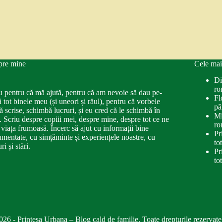
pre mine
Cele mai
Di
ro
u pentru că mă ajută, pentru că am nevoie să dau pe-
Fl
ă tot binele meu (și uneori și răul), pentru că vorbele
pă
ă scrise, schimbă lucruri, și eu cred că le schimbă în
Mi
. Scriu despre copiii mei, despre mine, despre tot ce ne
ro
 viața frumoasă. Încerc să ajut cu informații bine
Pr
mentate, cu simțăminte și experiențele noastre, cu
to
ri și stări.
Pr
to
026 - Printesa Urbana – Blog cald de familie. Toate drepturile rezervate