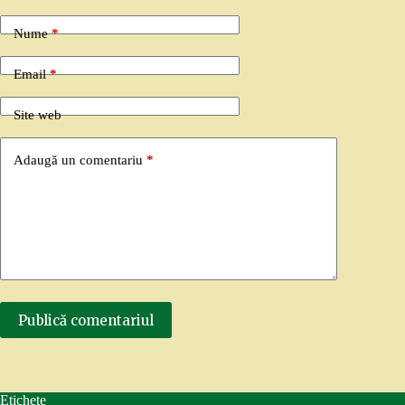
Nume
*
Email
*
Site web
Adaugă un comentariu
*
Publică comentariul
Etichete