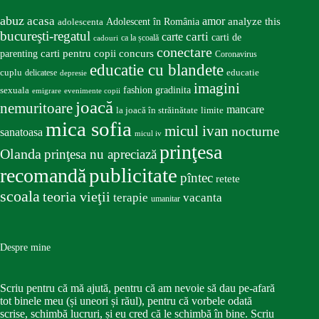
abuz
acasa
amor
Adolescent în România
analyze this
adolescenta
bucureşti-regatul
carte
carti
carti de
ca la școală
cadouri
conectare
carti pentru copii
concurs
parenting
Coronavirus
educatie cu blandete
educatie
cuplu
delicatese
depresie
imagini
fashion
gradinita
sexuala
emigrare
evenimente copii
joacă
nemuritoare
mancare
la joacă în străinătate
limite
mica sofia
micul ivan
nocturne
sanatoasa
micul iv
prinţesa
Olanda
prinţesa nu apreciază
publicitate
recomandă
pîntec
retete
scoala
teoria vieţii
terapie
vacanta
umanitar
Despre mine
Scriu pentru că mă ajută, pentru că am nevoie să dau pe-afară
tot binele meu (și uneori și răul), pentru că vorbele odată
scrise, schimbă lucruri, și eu cred că le schimbă în bine. Scriu