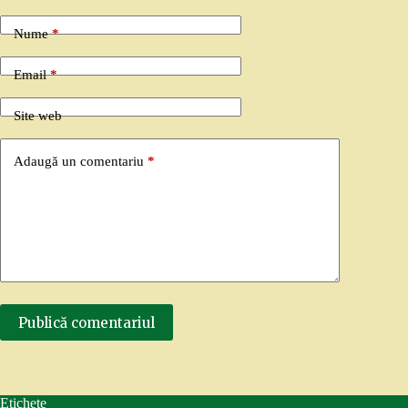
Nume
*
Email
*
Site web
Adaugă un comentariu
*
Publică comentariul
Etichete