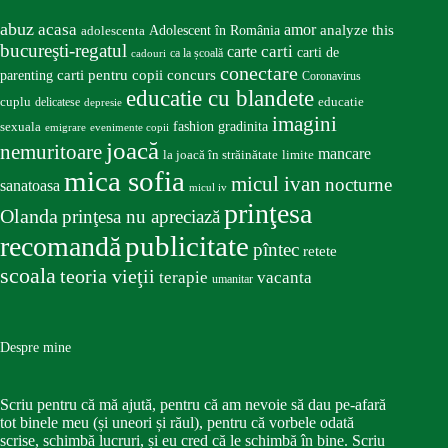
abuz
acasa
amor
Adolescent în România
analyze this
adolescenta
bucureşti-regatul
carte
carti
carti de
ca la școală
cadouri
conectare
carti pentru copii
concurs
parenting
Coronavirus
educatie cu blandete
educatie
cuplu
delicatese
depresie
imagini
fashion
gradinita
sexuala
emigrare
evenimente copii
joacă
nemuritoare
mancare
la joacă în străinătate
limite
mica sofia
micul ivan
nocturne
sanatoasa
micul iv
prinţesa
Olanda
prinţesa nu apreciază
publicitate
recomandă
pîntec
retete
scoala
teoria vieţii
terapie
vacanta
umanitar
Despre mine
Scriu pentru că mă ajută, pentru că am nevoie să dau pe-afară
tot binele meu (și uneori și răul), pentru că vorbele odată
scrise, schimbă lucruri, și eu cred că le schimbă în bine. Scriu