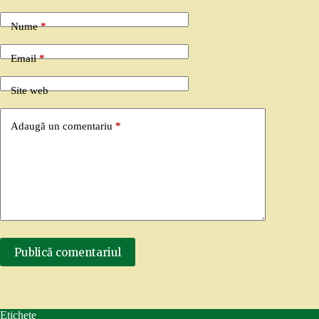
Nume
*
Email
*
Site web
Adaugă un comentariu
*
Publică comentariul
Etichete