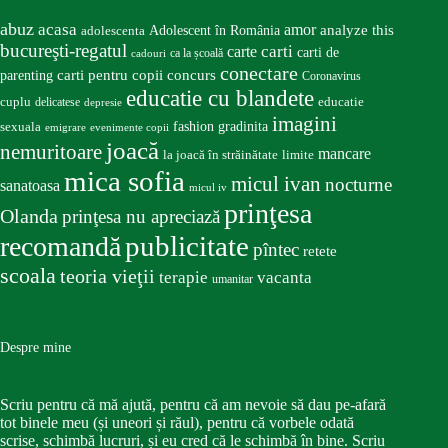
abuz
acasa
amor
Adolescent în România
analyze this
adolescenta
bucureşti-regatul
carte
carti
carti de
ca la școală
cadouri
conectare
carti pentru copii
concurs
parenting
Coronavirus
educatie cu blandete
educatie
cuplu
delicatese
depresie
imagini
fashion
gradinita
sexuala
emigrare
evenimente copii
joacă
nemuritoare
mancare
la joacă în străinătate
limite
mica sofia
micul ivan
nocturne
sanatoasa
micul iv
prinţesa
Olanda
prinţesa nu apreciază
publicitate
recomandă
pîntec
retete
scoala
teoria vieţii
terapie
vacanta
umanitar
Despre mine
Scriu pentru că mă ajută, pentru că am nevoie să dau pe-afară
tot binele meu (și uneori și răul), pentru că vorbele odată
scrise, schimbă lucruri, și eu cred că le schimbă în bine. Scriu