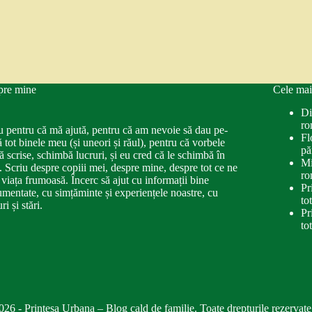
pre mine
Cele mai
Di
ro
u pentru că mă ajută, pentru că am nevoie să dau pe-
Fl
ă tot binele meu (și uneori și răul), pentru că vorbele
pă
ă scrise, schimbă lucruri, și eu cred că le schimbă în
Mi
. Scriu despre copiii mei, despre mine, despre tot ce ne
ro
 viața frumoasă. Încerc să ajut cu informații bine
Pr
mentate, cu simțăminte și experiențele noastre, cu
to
ri și stări.
Pr
to
026 - Printesa Urbana – Blog cald de familie. Toate drepturile rezervate