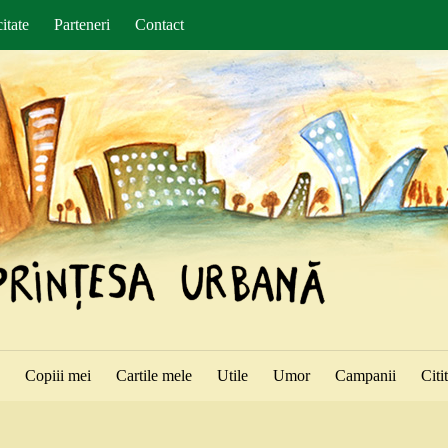
itate
Parteneri
Contact
ă
Copiii mei
Cartile mele
Utile
Umor
Campanii
Citi