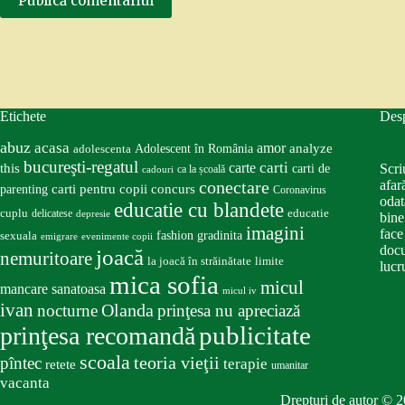
Publică comentariul
Etichete
Des
abuz
acasa
amor
Adolescent în România
analyze
adolescenta
bucureşti-regatul
carte
carti
this
Scri
carti de
ca la școală
cadouri
conectare
afar
carti pentru copii
concurs
parenting
Coronavirus
odat
educatie cu blandete
educatie
cuplu
delicatese
depresie
bine
imagini
face
fashion
gradinita
sexuala
emigrare
evenimente copii
docu
joacă
nemuritoare
la joacă în străinătate
limite
lucru
mica sofia
micul
mancare sanatoasa
micul iv
ivan
nocturne
Olanda
prinţesa nu apreciază
publicitate
prinţesa recomandă
scoala
teoria vieţii
pîntec
terapie
retete
umanitar
vacanta
Drepturi de autor © 2