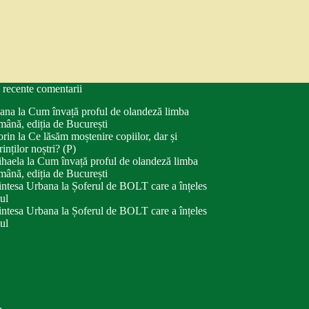
 recente comentarii
ana
la
Cum învață proful de olandeză limba
mână, ediția de București
orin
la
Ce lăsăm moștenire copiilor, dar și
rinților noștri? (P)
haela
la
Cum învață proful de olandeză limba
mână, ediția de București
intesa Urbana
la
Șoferul de BOLT care a înțeles
tul
intesa Urbana
la
Șoferul de BOLT care a înțeles
tul
.