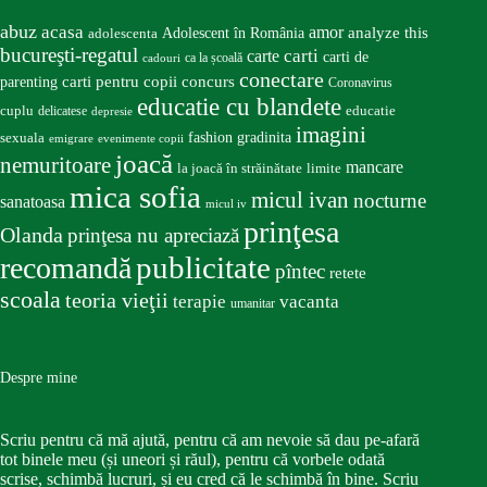
abuz
acasa
amor
Adolescent în România
analyze this
adolescenta
bucureşti-regatul
carte
carti
carti de
ca la școală
cadouri
conectare
carti pentru copii
concurs
parenting
Coronavirus
educatie cu blandete
educatie
cuplu
delicatese
depresie
imagini
fashion
gradinita
sexuala
emigrare
evenimente copii
joacă
nemuritoare
mancare
la joacă în străinătate
limite
mica sofia
micul ivan
nocturne
sanatoasa
micul iv
prinţesa
Olanda
prinţesa nu apreciază
publicitate
recomandă
pîntec
retete
scoala
teoria vieţii
terapie
vacanta
umanitar
Despre mine
Scriu pentru că mă ajută, pentru că am nevoie să dau pe-afară
tot binele meu (și uneori și răul), pentru că vorbele odată
scrise, schimbă lucruri, și eu cred că le schimbă în bine. Scriu