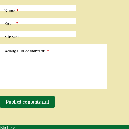
Nume
*
Email
*
Site web
Adaugă un comentariu
*
Publică comentariul
Etichete