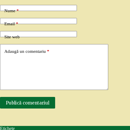
Nume
*
Email
*
Site web
Adaugă un comentariu
*
Publică comentariul
Etichete