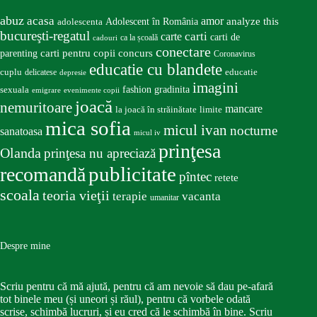
abuz
acasa
amor
Adolescent în România
analyze this
adolescenta
bucureşti-regatul
carte
carti
carti de
ca la școală
cadouri
conectare
carti pentru copii
concurs
parenting
Coronavirus
educatie cu blandete
educatie
cuplu
delicatese
depresie
imagini
fashion
gradinita
sexuala
emigrare
evenimente copii
joacă
nemuritoare
mancare
la joacă în străinătate
limite
mica sofia
micul ivan
nocturne
sanatoasa
micul iv
prinţesa
Olanda
prinţesa nu apreciază
publicitate
recomandă
pîntec
retete
scoala
teoria vieţii
terapie
vacanta
umanitar
Despre mine
Scriu pentru că mă ajută, pentru că am nevoie să dau pe-afară
tot binele meu (și uneori și răul), pentru că vorbele odată
scrise, schimbă lucruri, și eu cred că le schimbă în bine. Scriu