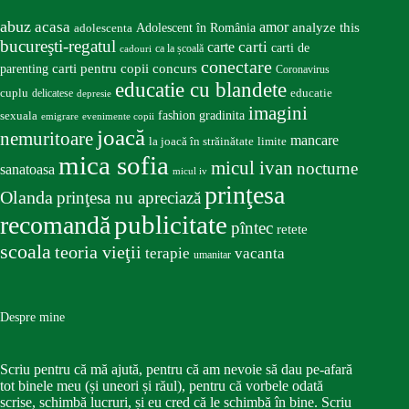
abuz
acasa
amor
Adolescent în România
analyze this
adolescenta
bucureşti-regatul
carte
carti
carti de
ca la școală
cadouri
conectare
carti pentru copii
concurs
parenting
Coronavirus
educatie cu blandete
educatie
cuplu
delicatese
depresie
imagini
fashion
gradinita
sexuala
emigrare
evenimente copii
joacă
nemuritoare
mancare
la joacă în străinătate
limite
mica sofia
micul ivan
nocturne
sanatoasa
micul iv
prinţesa
Olanda
prinţesa nu apreciază
publicitate
recomandă
pîntec
retete
scoala
teoria vieţii
terapie
vacanta
umanitar
Despre mine
Scriu pentru că mă ajută, pentru că am nevoie să dau pe-afară
tot binele meu (și uneori și răul), pentru că vorbele odată
scrise, schimbă lucruri, și eu cred că le schimbă în bine. Scriu