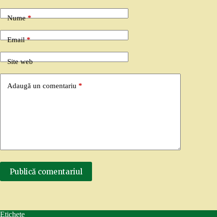
Nume
*
Email
*
Site web
Adaugă un comentariu
*
Publică comentariul
Etichete