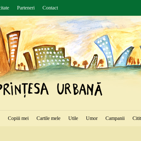
itate
Parteneri
Contact
ă
Copiii mei
Cartile mele
Utile
Umor
Campanii
Citi