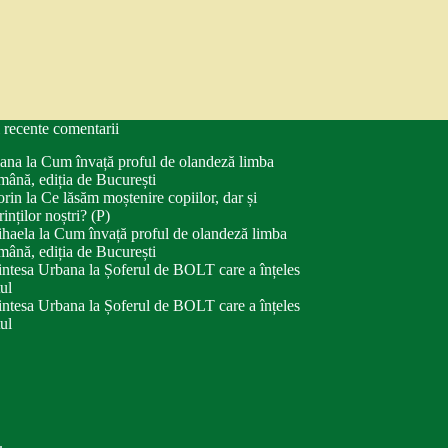
 recente comentarii
ana
la
Cum învață proful de olandeză limba
mână, ediția de București
orin
la
Ce lăsăm moștenire copiilor, dar și
rinților noștri? (P)
haela
la
Cum învață proful de olandeză limba
mână, ediția de București
intesa Urbana
la
Șoferul de BOLT care a înțeles
tul
intesa Urbana
la
Șoferul de BOLT care a înțeles
tul
.