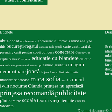
Publică comentariul
Etichete
Des
abuz
acasa
amor
Adolescent în România
analyze
adolescenta
bucureşti-regatul
carte
carti
this
Scri
carti de
ca la școală
cadouri
conectare
afar
carti pentru copii
concurs
parenting
Coronavirus
odat
educatie cu blandete
educatie
cuplu
delicatese
depresie
bine
imagini
face
fashion
gradinita
sexuala
emigrare
evenimente copii
docu
joacă
nemuritoare
la joacă în străinătate
limite
lucru
mica sofia
micul
mancare sanatoasa
micul iv
ivan
nocturne
Olanda
prinţesa nu apreciază
publicitate
prinţesa recomandă
scoala
teoria vieţii
pîntec
terapie
retete
umanitar
vacanta
Drepturi de autor © 2