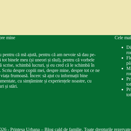
pre mine
Cele mai
Di
ro
u pentru că mă ajută, pentru că am nevoie să dau pe-
Fl
ă tot binele meu (și uneori și răul), pentru că vorbele
pă
ă scrise, schimbă lucruri, și eu cred că le schimbă în
Mi
. Scriu despre copiii mei, despre mine, despre tot ce ne
ro
 viața frumoasă. Încerc să ajut cu informații bine
Pr
mentate, cu simțăminte și experiențele noastre, cu
to
ri și stări.
Pr
to
026 - Printesa Urbana – Blog cald de familie. Toate drepturile rezervate