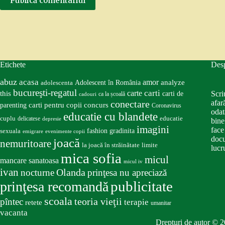
Publică comentariul
Etichete
Des
abuz
acasa
amor
Adolescent în România
analyze
adolescenta
bucureşti-regatul
carte
carti
this
Scri
carti de
ca la școală
cadouri
conectare
afar
carti pentru copii
concurs
parenting
Coronavirus
odat
educatie cu blandete
educatie
cuplu
delicatese
depresie
bine
imagini
face
fashion
gradinita
sexuala
emigrare
evenimente copii
docu
joacă
nemuritoare
la joacă în străinătate
limite
lucru
mica sofia
micul
mancare sanatoasa
micul iv
ivan
nocturne
Olanda
prinţesa nu apreciază
publicitate
prinţesa recomandă
scoala
teoria vieţii
pîntec
terapie
retete
umanitar
vacanta
Drepturi de autor © 2