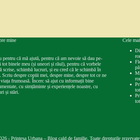
pre mine
Cele mai
Di
ro
u pentru că mă ajută, pentru că am nevoie să dau pe-
Fl
ă tot binele meu (și uneori și răul), pentru că vorbele
pă
ă scrise, schimbă lucruri, și eu cred că le schimbă în
Mi
. Scriu despre copiii mei, despre mine, despre tot ce ne
ro
 viața frumoasă. Încerc să ajut cu informații bine
Pr
mentate, cu simțăminte și experiențele noastre, cu
to
ri și stări.
Pr
to
026 - Printesa Urbana – Blog cald de familie. Toate drepturile rezervate