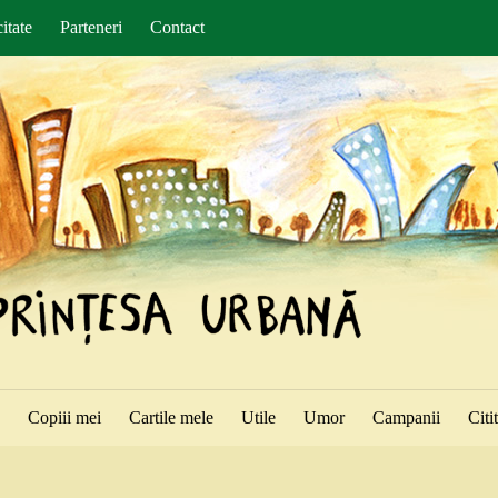
itate
Parteneri
Contact
ă
Copiii mei
Cartile mele
Utile
Umor
Campanii
Citi