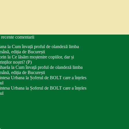
 recente comentarii
ana
la
Cum învață proful de olandeză limba
mână, ediția de București
orin
la
Ce lăsăm moștenire copiilor, dar și
rinților noștri? (P)
haela
la
Cum învață proful de olandeză limba
mână, ediția de București
intesa Urbana
la
Șoferul de BOLT care a înțeles
tul
intesa Urbana
la
Șoferul de BOLT care a înțeles
tul
.