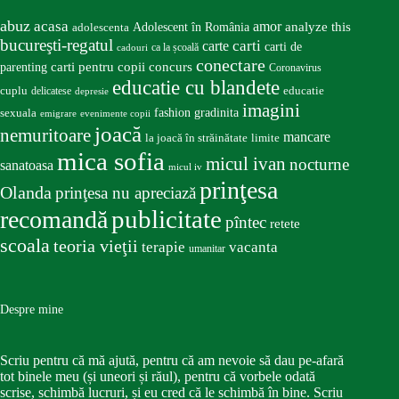
abuz
acasa
amor
Adolescent în România
analyze this
adolescenta
bucureşti-regatul
carte
carti
carti de
ca la școală
cadouri
conectare
carti pentru copii
concurs
parenting
Coronavirus
educatie cu blandete
educatie
cuplu
delicatese
depresie
imagini
fashion
gradinita
sexuala
emigrare
evenimente copii
joacă
nemuritoare
mancare
la joacă în străinătate
limite
mica sofia
micul ivan
nocturne
sanatoasa
micul iv
prinţesa
Olanda
prinţesa nu apreciază
publicitate
recomandă
pîntec
retete
scoala
teoria vieţii
terapie
vacanta
umanitar
Despre mine
Scriu pentru că mă ajută, pentru că am nevoie să dau pe-afară
tot binele meu (și uneori și răul), pentru că vorbele odată
scrise, schimbă lucruri, și eu cred că le schimbă în bine. Scriu