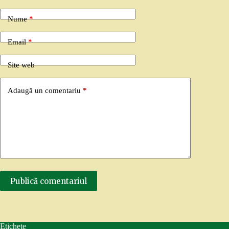
Nume
*
Email
*
Site web
Adaugă un comentariu
*
Publică comentariul
Etichete