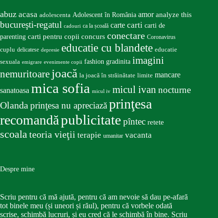
abuz
acasa
amor
Adolescent în România
analyze this
adolescenta
bucureşti-regatul
carte
carti
carti de
ca la școală
cadouri
conectare
carti pentru copii
concurs
parenting
Coronavirus
educatie cu blandete
educatie
cuplu
delicatese
depresie
imagini
fashion
gradinita
sexuala
emigrare
evenimente copii
joacă
nemuritoare
mancare
la joacă în străinătate
limite
mica sofia
micul ivan
nocturne
sanatoasa
micul iv
prinţesa
Olanda
prinţesa nu apreciază
publicitate
recomandă
pîntec
retete
scoala
teoria vieţii
terapie
vacanta
umanitar
Despre mine
Scriu pentru că mă ajută, pentru că am nevoie să dau pe-afară
tot binele meu (și uneori și răul), pentru că vorbele odată
scrise, schimbă lucruri, și eu cred că le schimbă în bine. Scriu