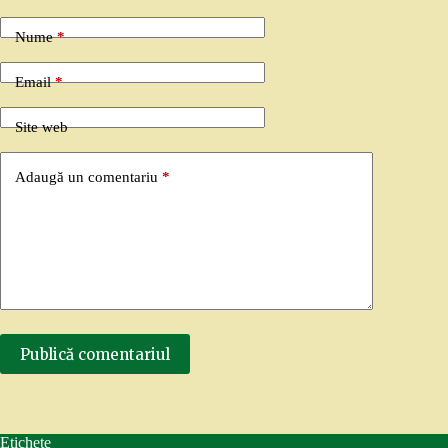
Nume
*
Email
*
Site web
Adaugă un comentariu
*
Publică comentariul
Etichete