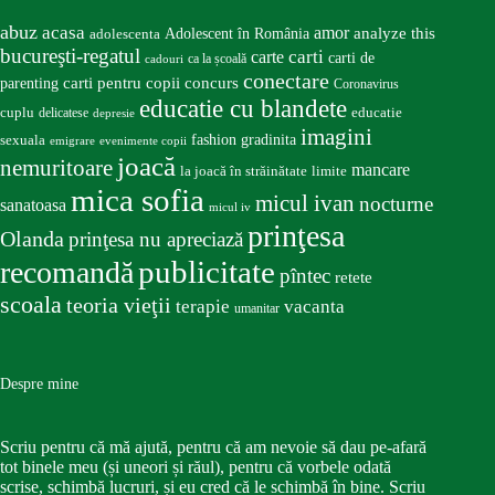
abuz
acasa
amor
Adolescent în România
analyze this
adolescenta
bucureşti-regatul
carte
carti
carti de
ca la școală
cadouri
conectare
carti pentru copii
concurs
parenting
Coronavirus
educatie cu blandete
educatie
cuplu
delicatese
depresie
imagini
fashion
gradinita
sexuala
emigrare
evenimente copii
joacă
nemuritoare
mancare
la joacă în străinătate
limite
mica sofia
micul ivan
nocturne
sanatoasa
micul iv
prinţesa
Olanda
prinţesa nu apreciază
publicitate
recomandă
pîntec
retete
scoala
teoria vieţii
terapie
vacanta
umanitar
Despre mine
Scriu pentru că mă ajută, pentru că am nevoie să dau pe-afară
tot binele meu (și uneori și răul), pentru că vorbele odată
scrise, schimbă lucruri, și eu cred că le schimbă în bine. Scriu