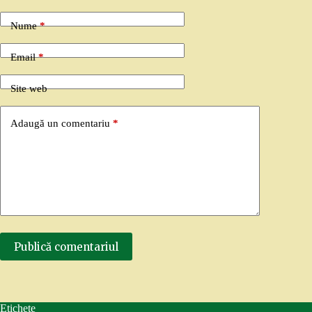
Nume
*
Email
*
Site web
Adaugă un comentariu
*
Publică comentariul
Etichete