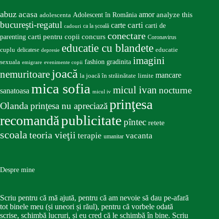
abuz
acasa
amor
Adolescent în România
analyze this
adolescenta
bucureşti-regatul
carte
carti
carti de
ca la școală
cadouri
conectare
carti pentru copii
concurs
parenting
Coronavirus
educatie cu blandete
educatie
cuplu
delicatese
depresie
imagini
fashion
gradinita
sexuala
emigrare
evenimente copii
joacă
nemuritoare
mancare
la joacă în străinătate
limite
mica sofia
micul ivan
nocturne
sanatoasa
micul iv
prinţesa
Olanda
prinţesa nu apreciază
publicitate
recomandă
pîntec
retete
scoala
teoria vieţii
terapie
vacanta
umanitar
Despre mine
Scriu pentru că mă ajută, pentru că am nevoie să dau pe-afară
tot binele meu (și uneori și răul), pentru că vorbele odată
scrise, schimbă lucruri, și eu cred că le schimbă în bine. Scriu