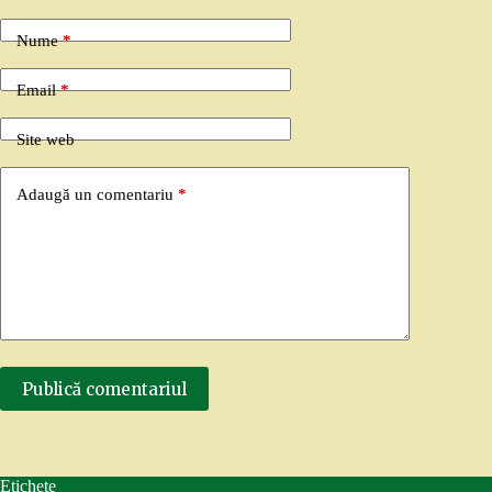
Nume
*
Email
*
Site web
Adaugă un comentariu
*
Publică comentariul
Etichete