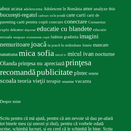
abuz
acasa
amor
Adolescent în România
analyze this
adolescenta
bucureşti-regatul
carte
carti
carti de
ca la școală
cadouri
conectare
carti pentru copii
concurs
parenting
Coronavirus
educatie cu blandete
educatie
cuplu
delicatese
depresie
imagini
fashion
gradinita
sexuala
emigrare
evenimente copii
joacă
nemuritoare
mancare
la joacă în străinătate
limite
mica sofia
micul ivan
nocturne
sanatoasa
micul iv
prinţesa
Olanda
prinţesa nu apreciază
publicitate
recomandă
pîntec
retete
scoala
teoria vieţii
terapie
vacanta
umanitar
Despre mine
Scriu pentru că mă ajută, pentru că am nevoie să dau pe-afară
tot binele meu (și uneori și răul), pentru că vorbele odată
scrise, schimbă lucruri, și eu cred că le schimbă în bine. Scriu