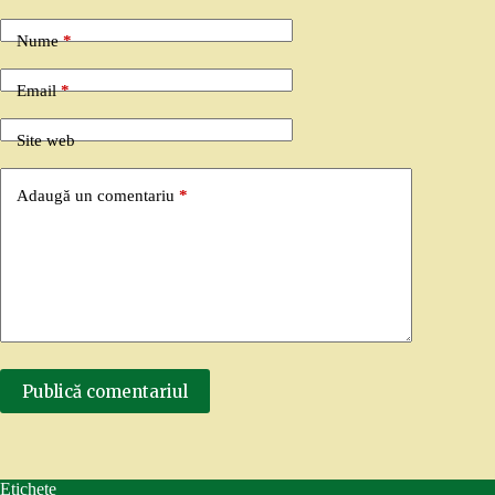
Nume
*
Email
*
Site web
Adaugă un comentariu
*
Publică comentariul
Etichete