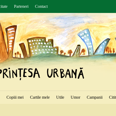
itate
Parteneri
Contact
ă
Copiii mei
Cartile mele
Utile
Umor
Campanii
Citi