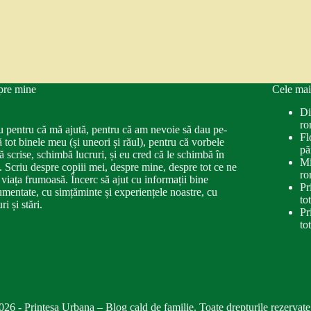
pre mine
Cele mai
Di
ro
u pentru că mă ajută, pentru că am nevoie să dau pe-
Fl
ă tot binele meu (și uneori și răul), pentru că vorbele
pă
ă scrise, schimbă lucruri, și eu cred că le schimbă în
Mi
. Scriu despre copiii mei, despre mine, despre tot ce ne
ro
 viața frumoasă. Încerc să ajut cu informații bine
Pr
mentate, cu simțăminte și experiențele noastre, cu
to
ri și stări.
Pr
to
026 - Printesa Urbana – Blog cald de familie. Toate drepturile rezervate