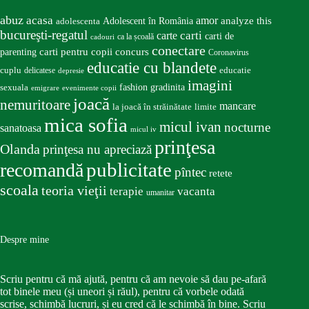
abuz
acasa
amor
Adolescent în România
analyze this
adolescenta
bucureşti-regatul
carte
carti
carti de
ca la școală
cadouri
conectare
carti pentru copii
concurs
parenting
Coronavirus
educatie cu blandete
educatie
cuplu
delicatese
depresie
imagini
fashion
gradinita
sexuala
emigrare
evenimente copii
joacă
nemuritoare
mancare
la joacă în străinătate
limite
mica sofia
micul ivan
nocturne
sanatoasa
micul iv
prinţesa
Olanda
prinţesa nu apreciază
publicitate
recomandă
pîntec
retete
scoala
teoria vieţii
terapie
vacanta
umanitar
Despre mine
Scriu pentru că mă ajută, pentru că am nevoie să dau pe-afară
tot binele meu (și uneori și răul), pentru că vorbele odată
scrise, schimbă lucruri, și eu cred că le schimbă în bine. Scriu