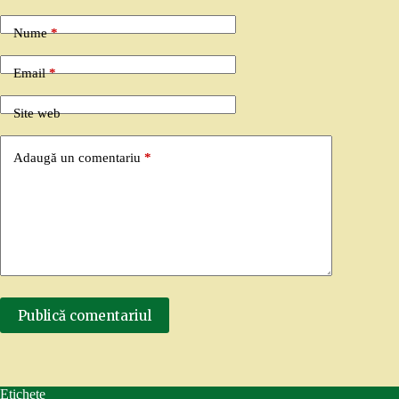
Nume
*
Email
*
Site web
Adaugă un comentariu
*
Publică comentariul
Etichete