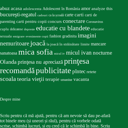
abuz
acasa
amor
Adolescent în România
analyze this
adolescenta
bucureşti-regatul
carte
carti
carti de
ca la școală
cadouri
conectare
carti pentru copii
concurs
parenting
Coronavirus
educatie cu blandete
educatie
cuplu
delicatese
depresie
imagini
fashion
gradinita
sexuala
emigrare
evenimente copii
joacă
nemuritoare
mancare
la joacă în străinătate
limite
mica sofia
micul ivan
nocturne
sanatoasa
micul iv
prinţesa
Olanda
prinţesa nu apreciază
publicitate
recomandă
pîntec
retete
scoala
teoria vieţii
terapie
vacanta
umanitar
Despre mine
Scriu pentru că mă ajută, pentru că am nevoie să dau pe-afară
tot binele meu (și uneori și răul), pentru că vorbele odată
scrise, schimbă lucruri, și eu cred că le schimbă în bine. Scriu