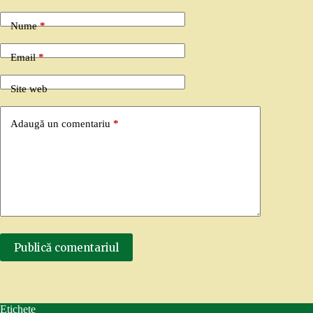
Nume
*
Email
*
Site web
Adaugă un comentariu
*
Publică comentariul
Etichete