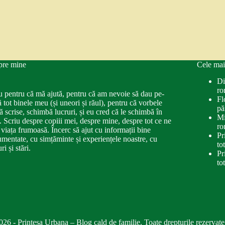
pre mine
Cele mai
Di
ro
u pentru că mă ajută, pentru că am nevoie să dau pe-
Fl
ă tot binele meu (și uneori și răul), pentru că vorbele
pă
ă scrise, schimbă lucruri, și eu cred că le schimbă în
Mi
. Scriu despre copiii mei, despre mine, despre tot ce ne
ro
 viața frumoasă. Încerc să ajut cu informații bine
Pr
mentate, cu simțăminte și experiențele noastre, cu
to
ri și stări.
Pr
to
026 - Printesa Urbana – Blog cald de familie. Toate drepturile rezervate