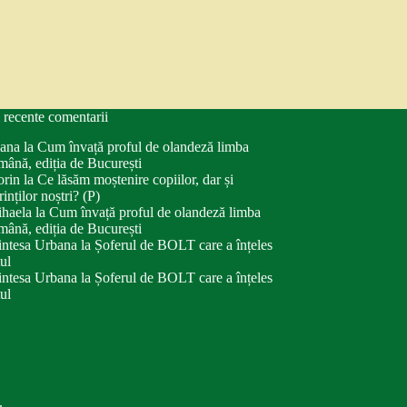
 recente comentarii
ana
la
Cum învață proful de olandeză limba
mână, ediția de București
orin
la
Ce lăsăm moștenire copiilor, dar și
rinților noștri? (P)
haela
la
Cum învață proful de olandeză limba
mână, ediția de București
intesa Urbana
la
Șoferul de BOLT care a înțeles
tul
intesa Urbana
la
Șoferul de BOLT care a înțeles
tul
.