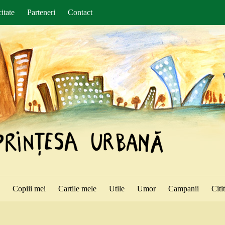
itate
Parteneri
Contact
ă
Copiii mei
Cartile mele
Utile
Umor
Campanii
Citi