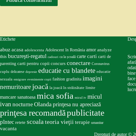
Publică comentariul
Etichete
Des
abuz
acasa
amor
Adolescent în România
analyze
adolescenta
bucureşti-regatul
carte
carti
this
Scri
carti de
ca la școală
cadouri
conectare
afar
carti pentru copii
concurs
parenting
Coronavirus
odat
educatie cu blandete
educatie
cuplu
delicatese
depresie
bine
imagini
face
fashion
gradinita
sexuala
emigrare
evenimente copii
docu
joacă
nemuritoare
la joacă în străinătate
limite
lucru
mica sofia
micul
mancare sanatoasa
micul iv
ivan
nocturne
Olanda
prinţesa nu apreciază
publicitate
prinţesa recomandă
scoala
teoria vieţii
pîntec
terapie
retete
umanitar
vacanta
Drepturi de autor © 2