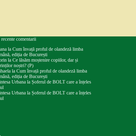
 recente comentarii
ana
la
Cum învață proful de olandeză limba
mână, ediția de București
orin
la
Ce lăsăm moștenire copiilor, dar și
rinților noștri? (P)
haela
la
Cum învață proful de olandeză limba
mână, ediția de București
intesa Urbana
la
Șoferul de BOLT care a înțeles
tul
intesa Urbana
la
Șoferul de BOLT care a înțeles
tul
.