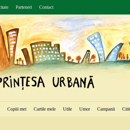
itate
Parteneri
Contact
ă
Copiii mei
Cartile mele
Utile
Umor
Campanii
Citi