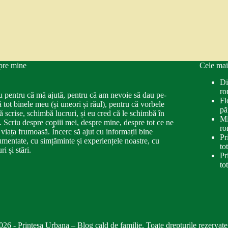
pre mine
Cele mai
Di
ro
u pentru că mă ajută, pentru că am nevoie să dau pe-
Fl
ă tot binele meu (și uneori și răul), pentru că vorbele
pă
ă scrise, schimbă lucruri, și eu cred că le schimbă în
Mi
. Scriu despre copiii mei, despre mine, despre tot ce ne
ro
 viața frumoasă. Încerc să ajut cu informații bine
Pr
mentate, cu simțăminte și experiențele noastre, cu
to
ri și stări.
Pr
to
026 - Printesa Urbana – Blog cald de familie. Toate drepturile rezervate