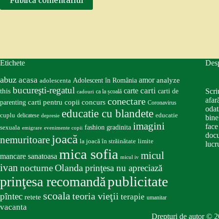
Publică comentariul
Etichete
Des
abuz
acasa
amor
Adolescent în România
analyze
adolescenta
bucureşti-regatul
carte
carti
this
Scri
carti de
ca la școală
cadouri
conectare
afar
carti pentru copii
concurs
parenting
Coronavirus
odat
educatie cu blandete
educatie
cuplu
delicatese
depresie
bine
imagini
face
fashion
gradinita
sexuala
emigrare
evenimente copii
docu
joacă
nemuritoare
la joacă în străinătate
limite
lucru
mica sofia
micul
mancare sanatoasa
micul iv
ivan
nocturne
Olanda
prinţesa nu apreciază
publicitate
prinţesa recomandă
scoala
teoria vieţii
pîntec
terapie
retete
umanitar
vacanta
Drepturi de autor © 2