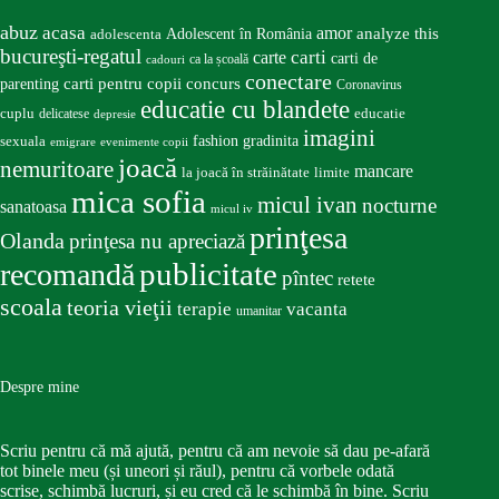
abuz
acasa
amor
Adolescent în România
analyze this
adolescenta
bucureşti-regatul
carte
carti
carti de
ca la școală
cadouri
conectare
carti pentru copii
concurs
parenting
Coronavirus
educatie cu blandete
educatie
cuplu
delicatese
depresie
imagini
fashion
gradinita
sexuala
emigrare
evenimente copii
joacă
nemuritoare
mancare
la joacă în străinătate
limite
mica sofia
micul ivan
nocturne
sanatoasa
micul iv
prinţesa
Olanda
prinţesa nu apreciază
publicitate
recomandă
pîntec
retete
scoala
teoria vieţii
terapie
vacanta
umanitar
Despre mine
Scriu pentru că mă ajută, pentru că am nevoie să dau pe-afară
tot binele meu (și uneori și răul), pentru că vorbele odată
scrise, schimbă lucruri, și eu cred că le schimbă în bine. Scriu