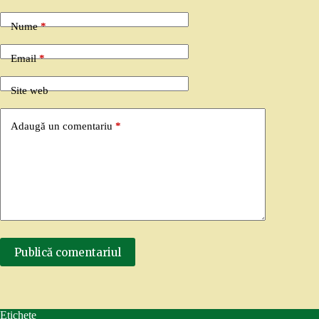
Nume
*
Email
*
Site web
Adaugă un comentariu
*
Publică comentariul
Etichete