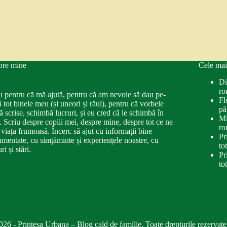
pre mine
Cele mai
Di
ro
u pentru că mă ajută, pentru că am nevoie să dau pe-
Fl
ă tot binele meu (și uneori și răul), pentru că vorbele
pă
ă scrise, schimbă lucruri, și eu cred că le schimbă în
Mi
. Scriu despre copiii mei, despre mine, despre tot ce ne
ro
 viața frumoasă. Încerc să ajut cu informații bine
Pr
mentate, cu simțăminte și experiențele noastre, cu
to
ri și stări.
Pr
to
026 - Printesa Urbana – Blog cald de familie. Toate drepturile rezervate