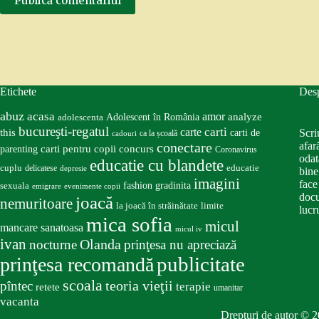
Publică comentariul
Etichete
Des
abuz
acasa
amor
Adolescent în România
analyze
adolescenta
bucureşti-regatul
carte
carti
this
Scri
carti de
ca la școală
cadouri
conectare
afar
carti pentru copii
concurs
parenting
Coronavirus
odat
educatie cu blandete
educatie
cuplu
delicatese
depresie
bine
imagini
face
fashion
gradinita
sexuala
emigrare
evenimente copii
docu
joacă
nemuritoare
la joacă în străinătate
limite
lucru
mica sofia
micul
mancare sanatoasa
micul iv
ivan
nocturne
Olanda
prinţesa nu apreciază
publicitate
prinţesa recomandă
scoala
teoria vieţii
pîntec
terapie
retete
umanitar
vacanta
Drepturi de autor © 2