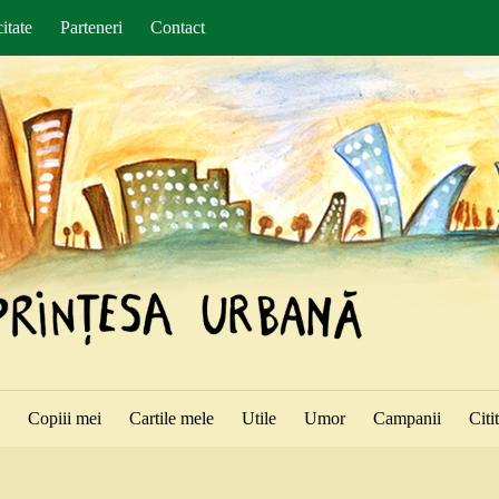
itate
Parteneri
Contact
ă
Copiii mei
Cartile mele
Utile
Umor
Campanii
Citi