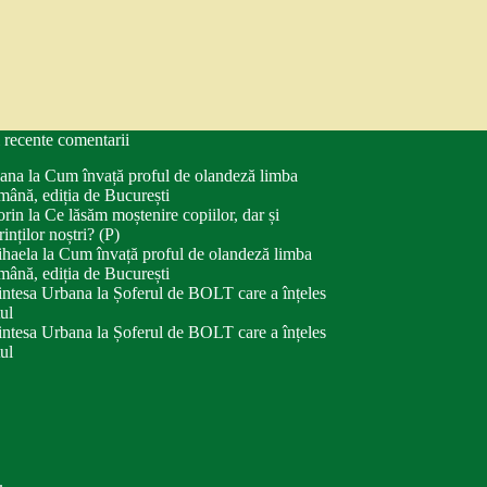
 recente comentarii
ana
la
Cum învață proful de olandeză limba
mână, ediția de București
orin
la
Ce lăsăm moștenire copiilor, dar și
rinților noștri? (P)
haela
la
Cum învață proful de olandeză limba
mână, ediția de București
intesa Urbana
la
Șoferul de BOLT care a înțeles
tul
intesa Urbana
la
Șoferul de BOLT care a înțeles
tul
.