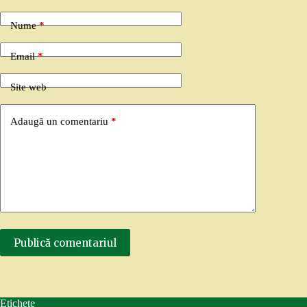
Nume
*
Email
*
Site web
Adaugă un comentariu
*
Publică comentariul
Etichete