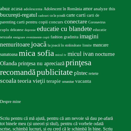
abuz
acasa
amor
Adolescent în România
analyze this
adolescenta
bucureşti-regatul
carte
carti
carti de
ca la școală
cadouri
conectare
carti pentru copii
concurs
parenting
Coronavirus
educatie cu blandete
educatie
cuplu
delicatese
depresie
imagini
fashion
gradinita
sexuala
emigrare
evenimente copii
joacă
nemuritoare
mancare
la joacă în străinătate
limite
mica sofia
micul ivan
nocturne
sanatoasa
micul iv
prinţesa
Olanda
prinţesa nu apreciază
publicitate
recomandă
pîntec
retete
scoala
teoria vieţii
terapie
vacanta
umanitar
Despre mine
Scriu pentru că mă ajută, pentru că am nevoie să dau pe-afară
tot binele meu (și uneori și răul), pentru că vorbele odată
scrise, schimbă lucruri, și eu cred că le schimbă în bine. Scriu