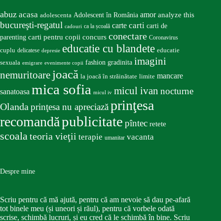
abuz
acasa
amor
Adolescent în România
analyze this
adolescenta
bucureşti-regatul
carte
carti
carti de
ca la școală
cadouri
conectare
carti pentru copii
concurs
parenting
Coronavirus
educatie cu blandete
educatie
cuplu
delicatese
depresie
imagini
fashion
gradinita
sexuala
emigrare
evenimente copii
joacă
nemuritoare
mancare
la joacă în străinătate
limite
mica sofia
micul ivan
nocturne
sanatoasa
micul iv
prinţesa
Olanda
prinţesa nu apreciază
publicitate
recomandă
pîntec
retete
scoala
teoria vieţii
terapie
vacanta
umanitar
Despre mine
Scriu pentru că mă ajută, pentru că am nevoie să dau pe-afară
tot binele meu (și uneori și răul), pentru că vorbele odată
scrise, schimbă lucruri, și eu cred că le schimbă în bine. Scriu