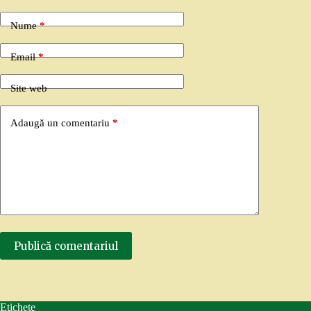
Nume
*
Email
*
Site web
Adaugă un comentariu
*
Publică comentariul
Etichete