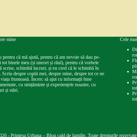
pre mine
Cele mai
Di
ro
u pentru că mă ajută, pentru că am nevoie să dau pe-
Fl
ă tot binele meu (și uneori și răul), pentru că vorbele
pă
ă scrise, schimbă lucruri, și eu cred că le schimbă în
Mi
. Scriu despre copiii mei, despre mine, despre tot ce ne
ro
 viața frumoasă. Încerc să ajut cu informații bine
Pr
mentate, cu simțăminte și experiențele noastre, cu
to
ri și stări.
Pr
to
026 - Printesa Urbana – Blog cald de familie. Toate drepturile rezervate