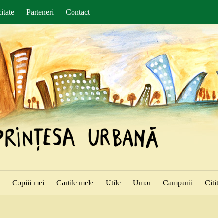
itate
Parteneri
Contact
ă
Copiii mei
Cartile mele
Utile
Umor
Campanii
Citi