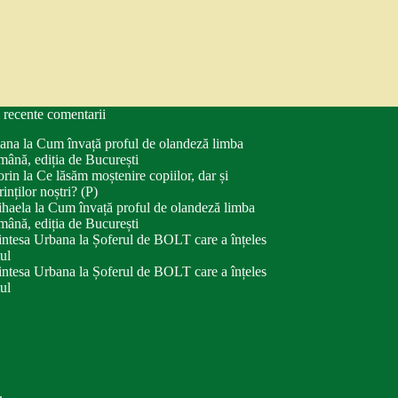
 recente comentarii
ana
la
Cum învață proful de olandeză limba
mână, ediția de București
orin
la
Ce lăsăm moștenire copiilor, dar și
rinților noștri? (P)
haela
la
Cum învață proful de olandeză limba
mână, ediția de București
intesa Urbana
la
Șoferul de BOLT care a înțeles
tul
intesa Urbana
la
Șoferul de BOLT care a înțeles
tul
.