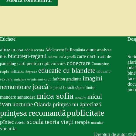
Publică comentariul
Etichete
Des
abuz
acasa
amor
Adolescent în România
analyze
adolescenta
bucureşti-regatul
carte
carti
this
Scri
carti de
ca la școală
cadouri
conectare
afar
carti pentru copii
concurs
parenting
Coronavirus
odat
educatie cu blandete
educatie
cuplu
delicatese
depresie
bine
imagini
face
fashion
gradinita
sexuala
emigrare
evenimente copii
docu
joacă
nemuritoare
la joacă în străinătate
limite
lucru
mica sofia
micul
mancare sanatoasa
micul iv
ivan
nocturne
Olanda
prinţesa nu apreciază
publicitate
prinţesa recomandă
scoala
teoria vieţii
pîntec
terapie
retete
umanitar
vacanta
Drepturi de autor © 2