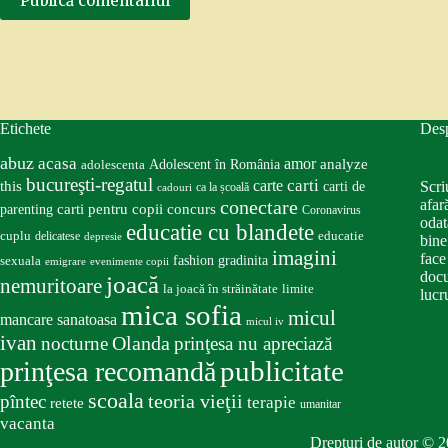
Publică comentariul
Etichete
Des
abuz
acasa
amor
Adolescent în România
analyze
adolescenta
bucureşti-regatul
carte
carti
this
Scri
carti de
ca la școală
cadouri
conectare
afar
carti pentru copii
concurs
parenting
Coronavirus
odat
educatie cu blandete
educatie
cuplu
delicatese
depresie
bine
imagini
face
fashion
gradinita
sexuala
emigrare
evenimente copii
docu
joacă
nemuritoare
la joacă în străinătate
limite
lucru
mica sofia
micul
mancare sanatoasa
micul iv
ivan
nocturne
Olanda
prinţesa nu apreciază
publicitate
prinţesa recomandă
scoala
teoria vieţii
pîntec
terapie
retete
umanitar
vacanta
Drepturi de autor © 2