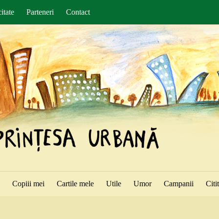
itate
Parteneri
Contact
ă
Copiii mei
Cartile mele
Utile
Umor
Campanii
Citi