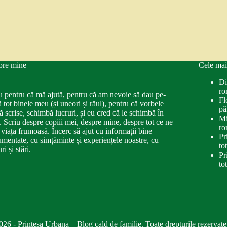
pre mine
Cele mai
Di
ro
u pentru că mă ajută, pentru că am nevoie să dau pe-
Fl
ă tot binele meu (și uneori și răul), pentru că vorbele
pă
ă scrise, schimbă lucruri, și eu cred că le schimbă în
Mi
. Scriu despre copiii mei, despre mine, despre tot ce ne
ro
 viața frumoasă. Încerc să ajut cu informații bine
Pr
mentate, cu simțăminte și experiențele noastre, cu
to
ri și stări.
Pr
to
026 - Printesa Urbana – Blog cald de familie. Toate drepturile rezervate