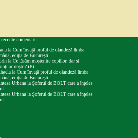
 recente comentarii
ana
la
Cum învață proful de olandeză limba
mână, ediția de București
orin
la
Ce lăsăm moștenire copiilor, dar și
rinților noștri? (P)
haela
la
Cum învață proful de olandeză limba
mână, ediția de București
intesa Urbana
la
Șoferul de BOLT care a înțeles
tul
intesa Urbana
la
Șoferul de BOLT care a înțeles
tul
.