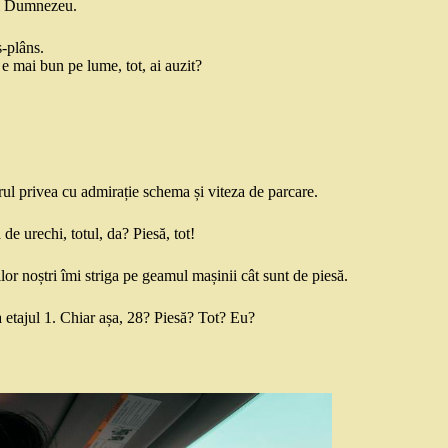
ui Dumnezeu.
s-plâns.
 e mai bun pe lume, tot, ai auzit?
arul privea cu admirație schema și viteza de parcare.
e urechi, totul, da? Piesă, tot!
or noștri îmi striga pe geamul mașinii cât sunt de piesă.
a etajul 1. Chiar așa, 28? Piesă? Tot? Eu?