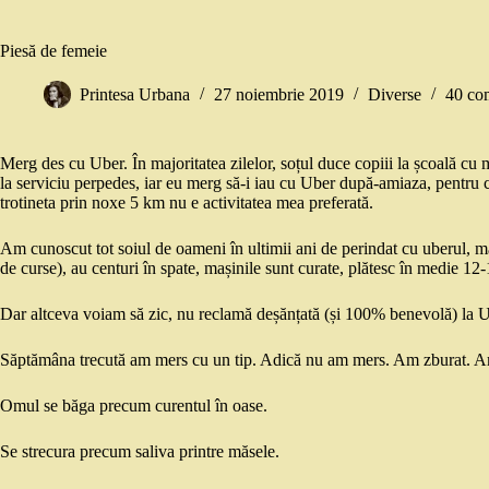
Piesă de femeie
Printesa Urbana
27 noiembrie 2019
Diverse
40 com
Merg des cu Uber. În majoritatea zilelor, soțul duce copiii la școală cu m
la serviciu perpedes, iar eu merg să-i iau cu Uber după-amiaza, pentru că
trotineta prin noxe 5 km nu e activitatea mea preferată.
Am cunoscut tot soiul de oameni în ultimii ani de perindat cu uberul, maj
de curse), au centuri în spate, mașinile sunt curate, plătesc în medie 12-
Dar altceva voiam să zic, nu reclamă deșănțată (și 100% benevolă) la U
Săptămâna trecută am mers cu un tip. Adică nu am mers. Am zburat. Am
Omul se băga precum curentul în oase.
Se strecura precum saliva printre măsele.