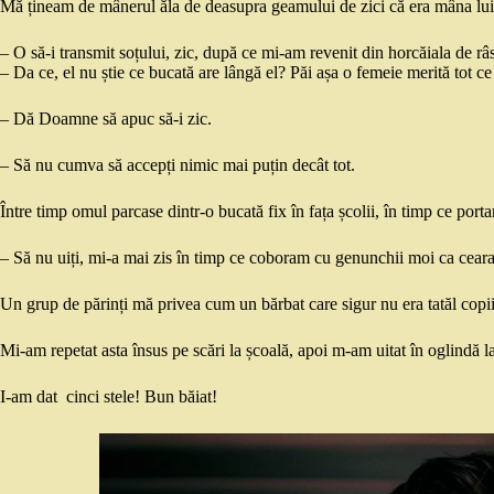
Mă țineam de mânerul ăla de deasupra geamului de zici că era mâna l
– O să-i transmit soțului, zic, după ce mi-am revenit din horcăiala de râ
– Da ce, el nu știe ce bucată are lângă el? Păi așa o femeie merită tot ce
– Dă Doamne să apuc să-i zic.
– Să nu cumva să accepți nimic mai puțin decât tot.
Între timp omul parcase dintr-o bucată fix în fața școlii, în timp ce port
– Să nu uiți, mi-a mai zis în timp ce coboram cu genunchii moi ca ceara d
Un grup de părinți mă privea cum un bărbat care sigur nu era tatăl copiil
Mi-am repetat asta însus pe scări la școală, apoi m-am uitat în oglindă l
I-am dat cinci stele! Bun băiat!