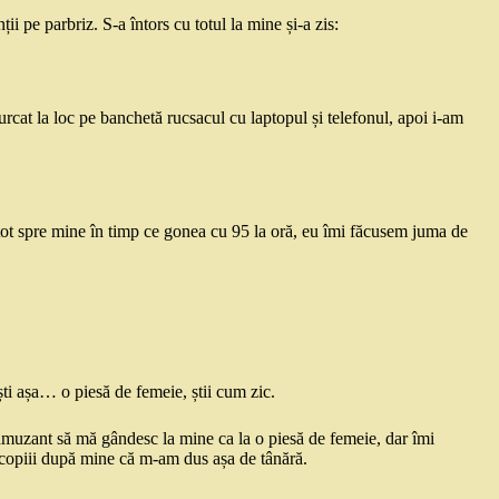
i pe parbriz. S-a întors cu totul la mine și-a zis:
rcat la loc pe banchetă rucsacul cu laptopul și telefonul, apoi i-am
rs tot spre mine în timp ce gonea cu 95 la oră, eu îmi făcusem juma de
ști așa… o piesă de femeie, știi cum zic.
t amuzant să mă gândesc la mine ca la o piesă de femeie, dar îmi
 copiii după mine că m-am dus așa de tânără.