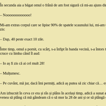
În secunda aia a băgat omul o frână de am fost sigură că mi-au ajuns dinți
– Nooooooooooooo!
Mi-am extras corpul care se lipise 90% de spatele scaunului lui, mi-am u
zis:
– Dap, 40 peste exact 10 zile.
Între timp, omul a pornit, cu scârț, s-a înfipt în banda vecină, s-a înto
cruce cu limba când îl aud:
– Io aș fi zis că ai cel mult 28!
– Mulțumesc.
– Pe cuvânt, mă jur, dacă îmi permiți, adică aș putea să zic chiar că… e
Am izbucnit în ceva ce era și râs și plâns în același timp, adică a suna
venea să plâng că mă gândeam că o să mor la 28 de ani și or să plângă