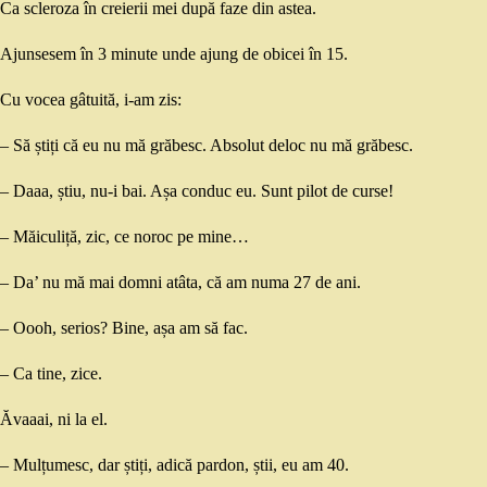
Ca scleroza în creierii mei după faze din astea.
Ajunsesem în 3 minute unde ajung de obicei în 15.
Cu vocea gâtuită, i-am zis:
– Să știți că eu nu mă grăbesc. Absolut deloc nu mă grăbesc.
– Daaa, știu, nu-i bai. Așa conduc eu. Sunt pilot de curse!
– Măiculiță, zic, ce noroc pe mine…
– Da’ nu mă mai domni atâta, că am numa 27 de ani.
– Oooh, serios? Bine, așa am să fac.
– Ca tine, zice.
Ăvaaai, ni la el.
– Mulțumesc, dar știți, adică pardon, știi, eu am 40.