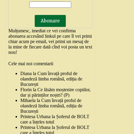
Mulțumesc, imediat ce vei confirma
abonarea accesând linkul pe care îl vei primi
chiar acum pe email, vei primi un mesaj de
la mine de fiecare dată cînd voi posta un text
nou!
Cele mai noi comentarii
Diana
la
Cum învață proful de
olandeză limba română, ediția de
București
Florin
la
Ce lăsăm moștenire copiilor,
dar și părinților noștri? (P)
Mihaela
la
Cum învață proful de
olandeză limba română, ediția de
București
Printesa Urbana
la
Șoferul de BOLT
care a înțeles totul
Printesa Urbana
la
Șoferul de BOLT
care a înțeles totul