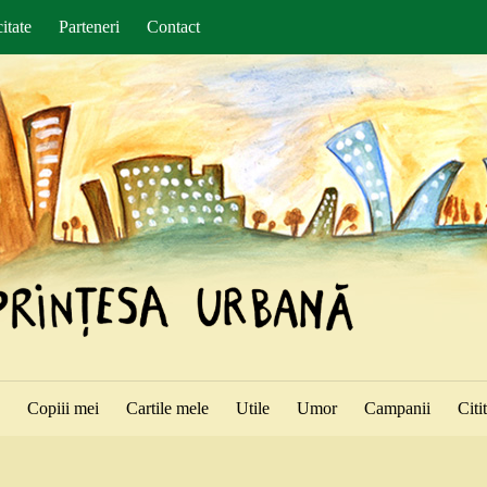
itate
Parteneri
Contact
ă
Copiii mei
Cartile mele
Utile
Umor
Campanii
Citi