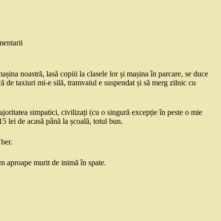
entarii
așina noastră, lasă copiii la clasele lor și mașina în parcare, se duce
 de taxiuri mi-e silă, tramvaiul e suspendat și să merg zilnic cu
oritatea simpatici, civilizați (cu o singură excepție în peste o mie
15 lei de acasă până la școală, totul bun.
ber.
 aproape murit de inimă în spate.