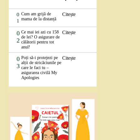
0
Cum am grijă de
Citește
mama de la distanță
1
0
Ce mai iei azi cu 158
Citește
de lei? O asigurare de
2
călătorii pentru tot
anul!
0
Poți să-i protejezi pe
Citește
alții de stricăciunile pe
3
care le faci tu –
asigurarea civilă My
Apologies