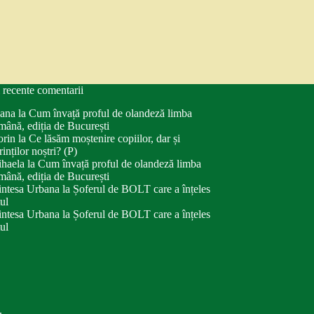
 recente comentarii
ana
la
Cum învață proful de olandeză limba
mână, ediția de București
orin
la
Ce lăsăm moștenire copiilor, dar și
rinților noștri? (P)
haela
la
Cum învață proful de olandeză limba
mână, ediția de București
intesa Urbana
la
Șoferul de BOLT care a înțeles
tul
intesa Urbana
la
Șoferul de BOLT care a înțeles
tul
.