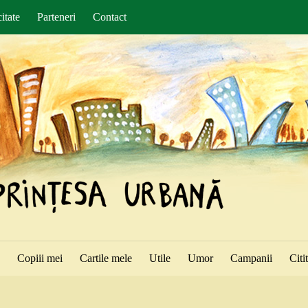
itate
Parteneri
Contact
ă
Copiii mei
Cartile mele
Utile
Umor
Campanii
Citi