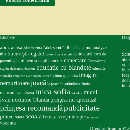
Publică comentariul
Etichete
Des
abuz
acasa
amor
Adolescent în România
analyze
adolescenta
bucureşti-regatul
carte
carti
this
Scri
carti de
ca la școală
cadouri
conectare
afar
carti pentru copii
concurs
parenting
Coronavirus
odat
educatie cu blandete
educatie
cuplu
delicatese
depresie
bine
imagini
face
fashion
gradinita
sexuala
emigrare
evenimente copii
docu
joacă
nemuritoare
la joacă în străinătate
limite
lucru
mica sofia
micul
mancare sanatoasa
micul iv
ivan
nocturne
Olanda
prinţesa nu apreciază
publicitate
prinţesa recomandă
scoala
teoria vieţii
pîntec
terapie
retete
umanitar
vacanta
Drepturi de autor © 2