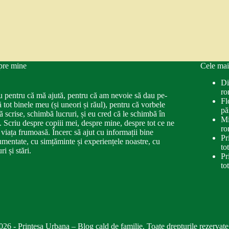
pre mine
Cele mai
Di
ro
u pentru că mă ajută, pentru că am nevoie să dau pe-
Fl
ă tot binele meu (și uneori și răul), pentru că vorbele
pă
ă scrise, schimbă lucruri, și eu cred că le schimbă în
Mi
. Scriu despre copiii mei, despre mine, despre tot ce ne
ro
 viața frumoasă. Încerc să ajut cu informații bine
Pr
mentate, cu simțăminte și experiențele noastre, cu
to
ri și stări.
Pr
to
026 - Printesa Urbana – Blog cald de familie. Toate drepturile rezervate