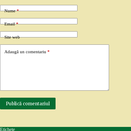
Nume
*
Email
*
Site web
Adaugă un comentariu
*
Publică comentariul
Etichete