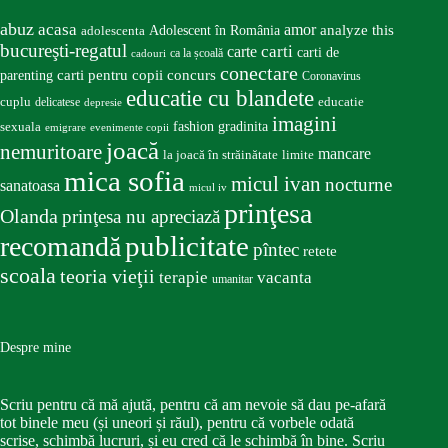
abuz
acasa
amor
Adolescent în România
analyze this
adolescenta
bucureşti-regatul
carte
carti
carti de
ca la școală
cadouri
conectare
carti pentru copii
concurs
parenting
Coronavirus
educatie cu blandete
educatie
cuplu
delicatese
depresie
imagini
fashion
gradinita
sexuala
emigrare
evenimente copii
joacă
nemuritoare
mancare
la joacă în străinătate
limite
mica sofia
micul ivan
nocturne
sanatoasa
micul iv
prinţesa
Olanda
prinţesa nu apreciază
publicitate
recomandă
pîntec
retete
scoala
teoria vieţii
terapie
vacanta
umanitar
Despre mine
Scriu pentru că mă ajută, pentru că am nevoie să dau pe-afară
tot binele meu (și uneori și răul), pentru că vorbele odată
scrise, schimbă lucruri, și eu cred că le schimbă în bine. Scriu