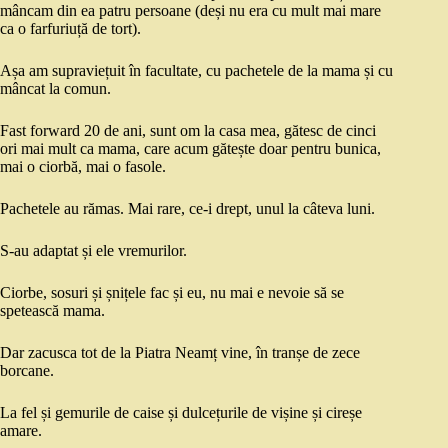
mâncam din ea patru persoane (deși nu era cu mult mai mare
ca o farfuriuță de tort).
Așa am supraviețuit în facultate, cu pachetele de la mama și cu
mâncat la comun.
Fast forward 20 de ani, sunt om la casa mea, gătesc de cinci
ori mai mult ca mama, care acum gătește doar pentru bunica,
mai o ciorbă, mai o fasole.
Pachetele au rămas. Mai rare, ce-i drept, unul la câteva luni.
S-au adaptat și ele vremurilor.
Ciorbe, sosuri și șnițele fac și eu, nu mai e nevoie să se
spetească mama.
Dar zacusca tot de la Piatra Neamț vine, în tranșe de zece
borcane.
La fel și gemurile de caise și dulcețurile de vișine și cireșe
amare.