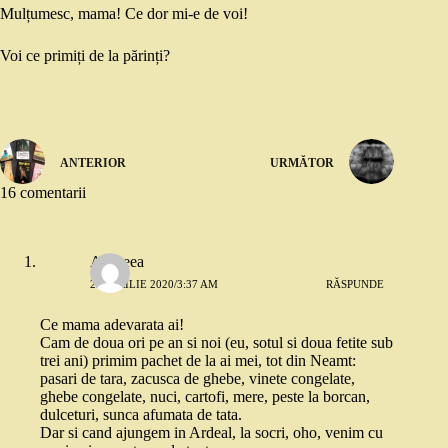
Mulțumesc, mama! Ce dor mi-e de voi!
Voi ce primiți de la părinți?
ANTERIOR
URMĂTOR
16 comentarii
Andreea
23 APRILIE 2020/3:37 AM
RĂSPUNDE
Ce mama adevarata ai!
Cam de doua ori pe an si noi (eu, sotul si doua fetite sub
trei ani) primim pachet de la ai mei, tot din Neamt:
pasari de tara, zacusca de ghebe, vinete congelate,
ghebe congelate, nuci, cartofi, mere, peste la borcan,
dulceturi, sunca afumata de tata.
Dar si cand ajungem in Ardeal, la socri, oho, venim cu