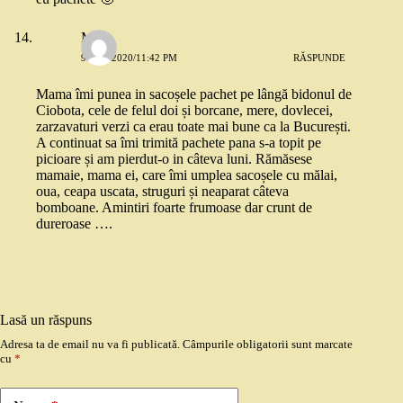
Miki
9 MAI 2020/11:42 PM
RĂSPUNDE
Mama îmi punea in sacoșele pachet pe lângă bidonul de
Ciobota, cele de felul doi și borcane, mere, dovlecei,
zarzavaturi verzi ca erau toate mai bune ca la București.
A continuat sa îmi trimită pachete pana s-a topit pe
picioare și am pierdut-o in câteva luni. Rămăsese
mamaie, mama ei, care îmi umplea sacoșele cu mălai,
oua, ceapa uscata, struguri și neaparat câteva
bomboane. Amintiri foarte frumoase dar crunt de
dureroase ….
Lasă un răspuns
Adresa ta de email nu va fi publicată.
Câmpurile obligatorii sunt marcate
cu
*