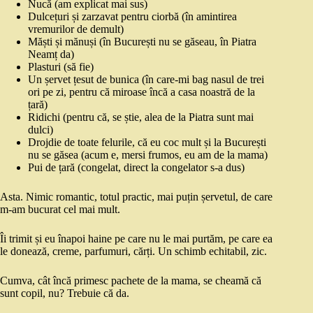
Nucă (am explicat mai sus)
Dulcețuri și zarzavat pentru ciorbă (în amintirea
vremurilor de demult)
Măști și mănuși (în București nu se găseau, în Piatra
Neamț da)
Plasturi (să fie)
Un șervet țesut de bunica (în care-mi bag nasul de trei
ori pe zi, pentru că miroase încă a casa noastră de la
țară)
Ridichi (pentru că, se știe, alea de la Piatra sunt mai
dulci)
Drojdie de toate felurile, că eu coc mult și la București
nu se găsea (acum e, mersi frumos, eu am de la mama)
Pui de țară (congelat, direct la congelator s-a dus)
Asta. Nimic romantic, totul practic, mai puțin șervetul, de care
m-am bucurat cel mai mult.
Îi trimit și eu înapoi haine pe care nu le mai purtăm, pe care ea
le donează, creme, parfumuri, cărți. Un schimb echitabil, zic.
Cumva, cât încă primesc pachete de la mama, se cheamă că
sunt copil, nu? Trebuie că da.