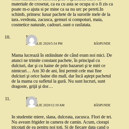
materiale de crosetat, ca ea cu asta se ocupa si o fi zis ca
poate m-o ajuta si pe mine ca sa nu urc pe pereti.In
schimb, primesc lunar pachete de la surorile mele de la
tara..verdeata, zacusca, gemuri si compoturi, maia,
cosmetice naturale, cadouri..sunt o rasfatata.
Nani
23 APRILIE 2020/5:54 PM
RĂSPUNDE
Mama lucrează în străinătate de când eram noi mici. De
atunci ne trimite constant pachete, în principal cu
dulciuri, dar şi cu haine de prin bazaruri şi te miri ce
nimicuri… Am 30 de ani, îmi permit cele mai fine
dulciuri şi orice haine din mall, dar încă aştept pachetul
de la mama cu sufletul la gură. Nu sunt lucruri, sunt
dragoste, grijă şi dor…
Elvira
24 APRILIE 2020/12:19 AM
RĂSPUNDE
In studentie miere, slana, dulceata, zacusca. Flori de tei.
Nu aveam frigider in camera de camin. Acum, ciorapi
tricotati de ea pentru noi toti. Si de fiecare data cand o