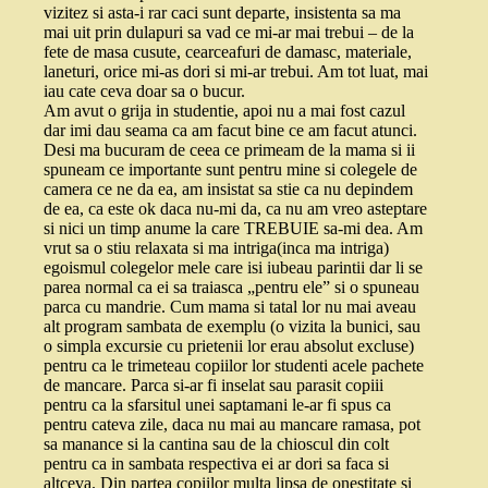
vizitez si asta-i rar caci sunt departe, insistenta sa ma
mai uit prin dulapuri sa vad ce mi-ar mai trebui – de la
fete de masa cusute, cearceafuri de damasc, materiale,
laneturi, orice mi-as dori si mi-ar trebui. Am tot luat, mai
iau cate ceva doar sa o bucur.
Am avut o grija in studentie, apoi nu a mai fost cazul
dar imi dau seama ca am facut bine ce am facut atunci.
Desi ma bucuram de ceea ce primeam de la mama si ii
spuneam ce importante sunt pentru mine si colegele de
camera ce ne da ea, am insistat sa stie ca nu depindem
de ea, ca este ok daca nu-mi da, ca nu am vreo asteptare
si nici un timp anume la care TREBUIE sa-mi dea. Am
vrut sa o stiu relaxata si ma intriga(inca ma intriga)
egoismul colegelor mele care isi iubeau parintii dar li se
parea normal ca ei sa traiasca „pentru ele” si o spuneau
parca cu mandrie. Cum mama si tatal lor nu mai aveau
alt program sambata de exemplu (o vizita la bunici, sau
o simpla excursie cu prietenii lor erau absolut excluse)
pentru ca le trimeteau copiilor lor studenti acele pachete
de mancare. Parca si-ar fi inselat sau parasit copiii
pentru ca la sfarsitul unei saptamani le-ar fi spus ca
pentru cateva zile, daca nu mai au mancare ramasa, pot
sa manance si la cantina sau de la chioscul din colt
pentru ca in sambata respectiva ei ar dori sa faca si
altceva. Din partea copiilor multa lipsa de onestitate si