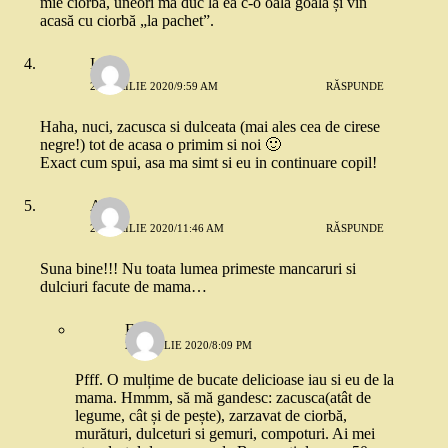
mie ciorba, uneori mă duc la ea c-o oală goală și vin
acasă cu ciorbă „la pachet”.
Ioana
23 APRILIE 2020/9:59 AM
RĂSPUNDE
Haha, nuci, zacusca si dulceata (mai ales cea de cirese
negre!) tot de acasa o primim si noi 🙂
Exact cum spui, asa ma simt si eu in continuare copil!
Ana
23 APRILIE 2020/11:46 AM
RĂSPUNDE
Suna bine!!! Nu toata lumea primeste mancaruri si
dulciuri facute de mama…
Eliza
23 APRILIE 2020/8:09 PM
Pfff. O mulțime de bucate delicioase iau si eu de la
mama. Hmmm, să mă gandesc: zacusca(atât de
legume, cât și de pește), zarzavat de ciorbă,
murături, dulceturi si gemuri, compoturi. Ai mei