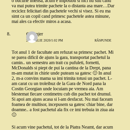
o bucurie imensa, acum e imposibil si nici nu stiu cand
va mai putea trimite pachete la o distanta asa mare…Dar
reciclez felicitari din pachetele vechi si visez. Si eu ma
simt ca un copil cand primesc pachetele astea minune,
mai ales ca efectiv miros a acasa.
thebanjer
23 APRILIE 2020/1:02 PM
RĂSPUNDE
Tot anul 1 de facultate am refuzat sa primesc pachet. Mi
se parea dificil de ajuns la gara, transportat pachetul la
camin.. un semestru am trait cu pufuleti, fornetti,
McDonalds si piept de pui la cantina de la Drept, pana
m-am mutat in chirie unde puteam sa gatesc 🙂 In anul
2, m-a convins mama sa imi trimita totusi un pachet. L-
am carat cu un troleibuz de la Gara de Nord pana la
Costin Georgian unde locuiam pe vremea aia. Am
blestemat fiecare centimetru cub din pachet tot drumul.
Si apoi am ajuns acasa si l-am desfacut. Nu mai faceam
foamea de multisor, incepusem sa gatesc chiar bine, dar
doamne.. a fost pachetul ala fix ce imi trebuia in ziua aia
🙂
Si acum vine pachetul, tot de la Piatra Neamt, dar acum