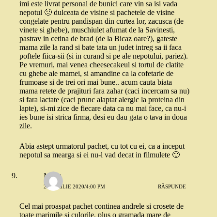
imi este livrat personal de bunici care vin sa isi vada
nepotul 🙂 dulceata de visine si pachetele de visine
congelate pentru pandispan din curtea lor, zacusca (de
vinete si ghebe), muschiulet afumat de la Savinesti,
pastrav in cetina de brad (de la Bicaz oare?), gateste
mama zile la rand si bate tata un judet intreg sa ii faca
poftele fiica-sii (si in curand si pe ale nepotului, pariez).
Pe vremuri, mai venea cheesecakeul si tortul de clatite
cu ghebe ale mamei, si amandine ca la cofetarie de
frumoase si de trei ori mai bune.. acum cauta biata
mama retete de prajituri fara zahar (caci incercam sa nu)
si fara lactate (caci prunc alaptat alergic la proteina din
lapte), si-mi zice de fiecare data ca nu mai face, ca nu-i
ies bune isi strica firma, desi eu dau gata o tava in doua
zile.
Abia astept urmatorul pachet, cu tot cu ei, ca a inceput
nepotul sa mearga si ei nu-l vad decat in filmulete 🙂
Maria
23 APRILIE 2020/4:00 PM
RĂSPUNDE
Cel mai proaspat pachet continea andrele si crosete de
toate marimile si culorile, plus o gramada mare de