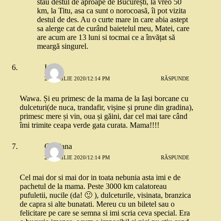
stau destul de aproape de București, la vreo 50
km, la Titu, asa ca sunt o norocoasă, îi pot vizita
destul de des. Au o curte mare in care abia astept
sa alerge cat de curând baietelul meu, Matei, care
are acum are 13 luni si tocmai ce a învățat să
meargă singurel.
Irina
23 APRILIE 2020/12:14 PM
RĂSPUNDE
Wawa. Și eu primesc de la mama de la Iași borcane cu
dulceturi(de nuca, trandafir, vișine și prune din gradina),
primesc mere și vin, oua și găini, dar cel mai tare când
îmi trimite ceapa verde gata curata. Mama!!!!
Cristiana
23 APRILIE 2020/12:14 PM
RĂSPUNDE
Cel mai dor si mai dor in toata nebunia asta imi e de
pachetul de la mama. Peste 3000 km calatoreau
pufuletii, nucile (da! 🙂 ), dulceturile, visinata, branzica
de capra si alte bunatati. Mereu cu un biletel sau o
felicitare pe care se semna si imi scria ceva special. Era