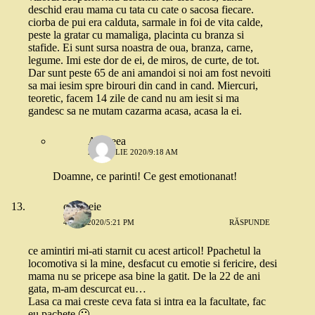
deschid erau mama cu tata cu cate o sacosa fiecare.
ciorba de pui era calduta, sarmale in foi de vita calde,
peste la gratar cu mamaliga, placinta cu branza si
stafide. Ei sunt sursa noastra de oua, branza, carne,
legume. Imi este dor de ei, de miros, de curte, de tot.
Dar sunt peste 65 de ani amandoi si noi am fost nevoiti
sa mai iesim spre birouri din cand in cand. Miercuri,
teoretic, facem 14 zile de cand nu am iesit si ma
gandesc sa ne mutam cazarma acasa, acasa la ei.
Andreea
24 APRILIE 2020/9:18 AM
Doamne, ce parinti! Ce gest emotionanat!
o femeie
4 MAI 2020/5:21 PM
RĂSPUNDE
ce amintiri mi-ati starnit cu acest articol! Ppachetul la
locomotiva si la mine, desfacut cu emotie si fericire, desi
mama nu se pricepe asa bine la gatit. De la 22 de ani
gata, m-am descurcat eu…
Lasa ca mai creste ceva fata si intra ea la facultate, fac
eu pachete 🙂