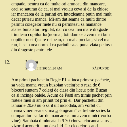
empatie, pentru ca de multe ori aruncau din mancare,
caci se saturau de ea, si mai vroiau ceva si de la chiosc
iar mancarea de la parinti era intotdeauna putin mai mult
decat puteau manca. Mi-am dat seama ca multi dintre
parintii colegelor mele nu-si permiteau sa manance
atatea bunataturi regulat, dar cu cea mai mare dragoste
trimiteau copiilor lor(normal, toti dam ce avem mai bun
copiilor nostri) care risipeau, nu mai apreciau, si cel mai
rau, li se parea normal ca parintii sa-si puna viata pe tusa
din dragoste pentru ele.
Malina
24 APRILIE 2020/1:20 AM
RĂSPUNDE
Am primit pachete in Regie P1 si inca primesc pachete,
sa vada mama vreun buzoian vecin(pe o raza de 6
blocuri suntem 7 colegi de clasa din liceu) prin Buzau
ca si incinge oalele. Acum de Pasti am trimis pachet prin
fratele meu si am primit tot prin el. Dar pachetul din
ianuarie 2020 nu o sa il uit niciodata, am vorbit cu
mama vineri seara si ma „plangeam” ca trebuie sa ies la
cumparaturi sa fac de mancare ca nu avem nimic( vorba
vine). Sambata dimineata la 9 30 cineva ciocanea la usa,
vizorul acoperit…nu deschid. Iar cico cioc, cand