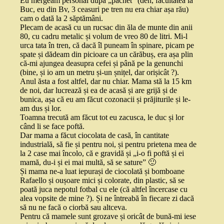
Eu mergeam personal după „pachet” (deh, facultatea la
Buc, eu din Bv, 3 ceasuri pe tren nu era chiar așa rău)
cam o dată la 2 săptămâni.
Plecam de acasă cu un rucsac din ăla de munte din anii
80, cu cadru metalic și volum de vreo 80 de litri. Mi-l
urca tata în tren, că dacă îl puneam în spinare, picam pe
spate și dădeam din picioare ca un cărăbuș, era așa plin
că-mi ajungea deasupra cefei și până pe la genunchi
(bine, și io am un metru și-un șnițel, dar orișicât ?).
Anul ăsta a fost altfel, dar nu chiar. Mama stă la 15 km
de noi, dar lucrează și ea de acasă și are grijă și de
bunica, așa că eu am făcut cozonacii și prăjiturile și le-
am dus și lor.
Toamna trecută am făcut tot eu zacusca, le duc și lor
când li se face poftă.
Dar mama a făcut ciocolata de casă, în cantitate
industrială, să fie și pentru noi, și pentru prietena mea de
la 2 case mai încolo, că e gravidă și „i-o fi poftă și ei
mamă, du-i și ei mai multă, să se sature” 🙂
Și mama ne-a luat iepurași de ciocolată și bomboane
Rafaello și oușoare mici și colorate, din plastic, să se
poată juca nepotul fotbal cu ele (că altfel încercase cu
alea vopsite de mine ?). Și ne întreabă în fiecare zi dacă
să nu ne facă o ciorbă sau altceva.
Pentru că mamele sunt grozave și oricât de bună-mi iese