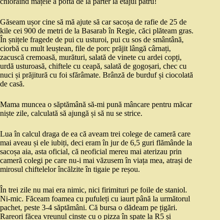
chiorăind mațele a poftă de la parter la etajul patru!
Găseam ușor cine să mă ajute să car sacoșa de rafie de 25 de
kile cei 900 de metri de la Basarab în Regie, căci plăteam gras.
În șnițele fragede de pui cu usturoi, pui cu sos de smântână,
ciorbă cu mult leuștean, file de porc prăjit lângă cârnați,
zacuscă cremoasă, murături, salată de vinete cu ardei copți,
urdă usturoasă, chiftele cu ceapă, salată de gogoșari, chec cu
nuci și prăjitură cu foi sfărâmate. Brânză de burduf și ciocolată
de casă.
Mama muncea o săptămână să-mi pună mâncare pentru măcar
niște zile, calculată să ajungă și să nu se strice.
Lua în calcul draga de ea că aveam trei colege de cameră care
mai aveau și ele iubiți, deci eram în jur de 6,5 guri flămânde la
sacoșa aia, asta oficial, că neoficial mereu mai aterizau prin
cameră colegi pe care nu-i mai văzusem în viața mea, atrași de
mirosul chiftelelor încălzite în tigaie pe reșou.
În trei zile nu mai era nimic, nici firimituri pe foile de staniol.
Ni-mic. Făceam foamea cu pufuleți cu iaurt până la următorul
pachet, peste 3-4 săptămâni. Că bursa o dădeam pe țigări.
Rareori făcea vreunul cinste cu o pizza în spate la R5 și