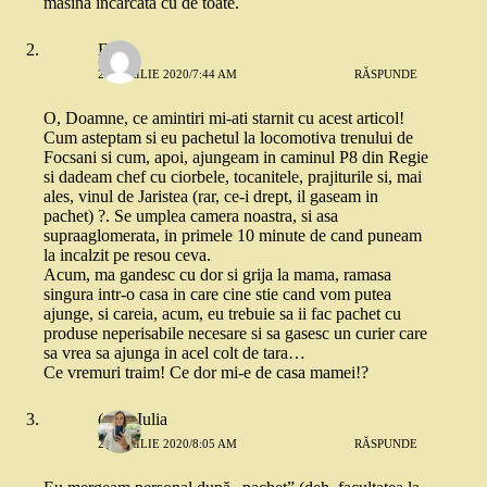
masina incarcata cu de toate.
Ely
23 APRILIE 2020/7:44 AM
RĂSPUNDE
O, Doamne, ce amintiri mi-ati starnit cu acest articol!
Cum asteptam si eu pachetul la locomotiva trenului de
Focsani si cum, apoi, ajungeam in caminul P8 din Regie
si dadeam chef cu ciorbele, tocanitele, prajiturile si, mai
ales, vinul de Jaristea (rar, ce-i drept, il gaseam in
pachet) ?. Se umplea camera noastra, si asa
supraaglomerata, in primele 10 minute de cand puneam
la incalzit pe resou ceva.
Acum, ma gandesc cu dor si grija la mama, ramasa
singura intr-o casa in care cine stie cand vom putea
ajunge, si careia, acum, eu trebuie sa ii fac pachet cu
produse neperisabile necesare si sa gasesc un curier care
sa vrea sa ajunga in acel colt de tara…
Ce vremuri traim! Ce dor mi-e de casa mamei!?
(alta) Iulia
23 APRILIE 2020/8:05 AM
RĂSPUNDE