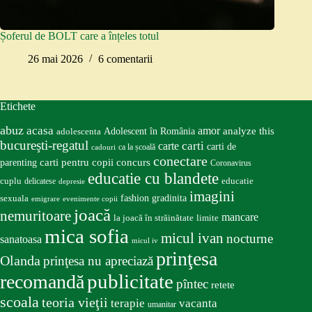
Șoferul de BOLT care a înțeles totul
26 mai 2026
6 comentarii
Etichete
abuz
acasa
amor
Adolescent în România
analyze this
adolescenta
bucureşti-regatul
carte
carti
carti de
ca la școală
cadouri
conectare
carti pentru copii
concurs
parenting
Coronavirus
educatie cu blandete
educatie
cuplu
delicatese
depresie
imagini
fashion
gradinita
sexuala
emigrare
evenimente copii
joacă
nemuritoare
mancare
la joacă în străinătate
limite
mica sofia
micul ivan
nocturne
sanatoasa
micul iv
prinţesa
Olanda
prinţesa nu apreciază
publicitate
recomandă
pîntec
retete
scoala
teoria vieţii
terapie
vacanta
umanitar