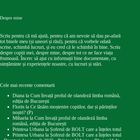
Despre mine
Scriu pentru că mă ajută, pentru că am nevoie să dau pe-afară
tot binele meu (și uneori și răul), pentru că vorbele odată
scrise, schimbă lucruri, și eu cred că le schimbă în bine. Scriu
despre copiii mei, despre mine, despre tot ce ne face viața
frumoasă. Încerc să ajut cu informații bine documentate, cu
simțăminte și experiențele noastre, cu lucruri și stări.
Cele mai recente comentarii
Diana
la
Cum învață proful de olandeză limba română,
ediția de București
Florin
la
Ce lăsăm moștenire copiilor, dar și părinților
noștri? (P)
Mihaela
la
Cum învață proful de olandeză limba
română, ediția de București
Printesa Urbana
la
Șoferul de BOLT care a înțeles totul
Printesa Urbana
la
Șoferul de BOLT care a înțeles totul