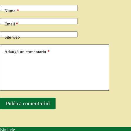
Nume
*
Email
*
Site web
Adaugă un comentariu
*
Publică comentariul
Etichete