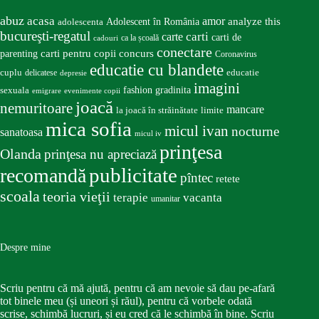
abuz
acasa
amor
Adolescent în România
analyze this
adolescenta
bucureşti-regatul
carte
carti
carti de
ca la școală
cadouri
conectare
carti pentru copii
concurs
parenting
Coronavirus
educatie cu blandete
educatie
cuplu
delicatese
depresie
imagini
fashion
gradinita
sexuala
emigrare
evenimente copii
joacă
nemuritoare
mancare
la joacă în străinătate
limite
mica sofia
micul ivan
nocturne
sanatoasa
micul iv
prinţesa
Olanda
prinţesa nu apreciază
publicitate
recomandă
pîntec
retete
scoala
teoria vieţii
terapie
vacanta
umanitar
Despre mine
Scriu pentru că mă ajută, pentru că am nevoie să dau pe-afară
tot binele meu (și uneori și răul), pentru că vorbele odată
scrise, schimbă lucruri, și eu cred că le schimbă în bine. Scriu