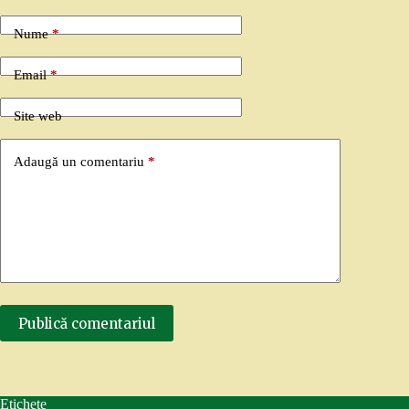
Nume
*
Email
*
Site web
Adaugă un comentariu
*
Publică comentariul
Etichete