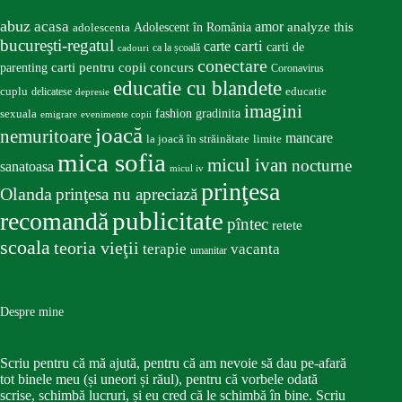
abuz
acasa
amor
Adolescent în România
analyze this
adolescenta
bucureşti-regatul
carte
carti
carti de
ca la școală
cadouri
conectare
carti pentru copii
concurs
parenting
Coronavirus
educatie cu blandete
educatie
cuplu
delicatese
depresie
imagini
fashion
gradinita
sexuala
emigrare
evenimente copii
joacă
nemuritoare
mancare
la joacă în străinătate
limite
mica sofia
micul ivan
nocturne
sanatoasa
micul iv
prinţesa
Olanda
prinţesa nu apreciază
publicitate
recomandă
pîntec
retete
scoala
teoria vieţii
terapie
vacanta
umanitar
Despre mine
Scriu pentru că mă ajută, pentru că am nevoie să dau pe-afară
tot binele meu (și uneori și răul), pentru că vorbele odată
scrise, schimbă lucruri, și eu cred că le schimbă în bine. Scriu