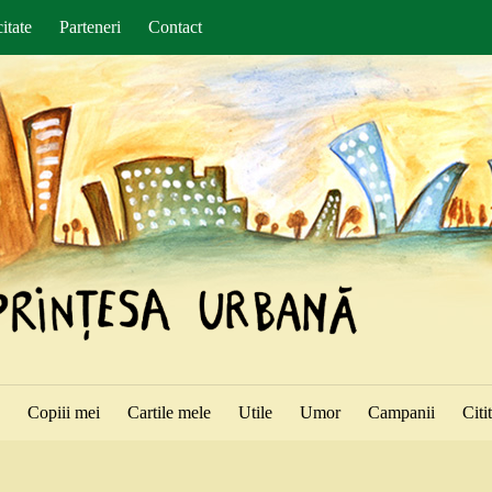
itate
Parteneri
Contact
ă
Copiii mei
Cartile mele
Utile
Umor
Campanii
Citi