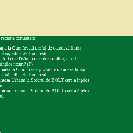
 recente comentarii
ana
la
Cum învață proful de olandeză limba
mână, ediția de București
orin
la
Ce lăsăm moștenire copiilor, dar și
rinților noștri? (P)
haela
la
Cum învață proful de olandeză limba
mână, ediția de București
intesa Urbana
la
Șoferul de BOLT care a înțeles
tul
intesa Urbana
la
Șoferul de BOLT care a înțeles
tul
.