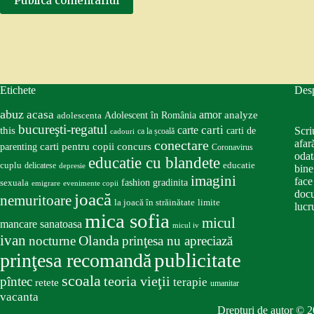
Publică comentariul
Etichete
Des
abuz
acasa
amor
Adolescent în România
analyze
adolescenta
bucureşti-regatul
carte
carti
this
Scri
carti de
ca la școală
cadouri
conectare
afar
carti pentru copii
concurs
parenting
Coronavirus
odat
educatie cu blandete
educatie
cuplu
delicatese
depresie
bine
imagini
face
fashion
gradinita
sexuala
emigrare
evenimente copii
docu
joacă
nemuritoare
la joacă în străinătate
limite
lucru
mica sofia
micul
mancare sanatoasa
micul iv
ivan
nocturne
Olanda
prinţesa nu apreciază
publicitate
prinţesa recomandă
scoala
teoria vieţii
pîntec
terapie
retete
umanitar
vacanta
Drepturi de autor © 2