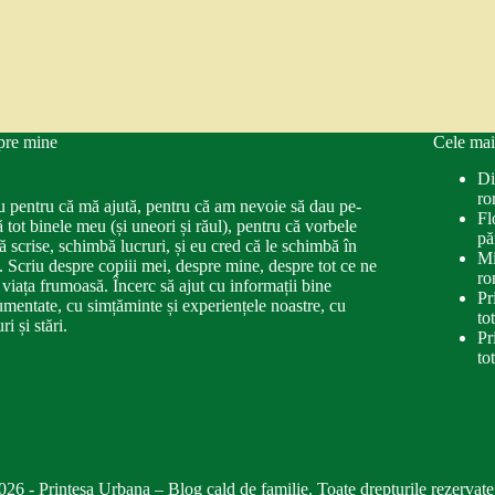
pre mine
Cele mai
Di
ro
u pentru că mă ajută, pentru că am nevoie să dau pe-
Fl
ă tot binele meu (și uneori și răul), pentru că vorbele
pă
ă scrise, schimbă lucruri, și eu cred că le schimbă în
Mi
. Scriu despre copiii mei, despre mine, despre tot ce ne
ro
 viața frumoasă. Încerc să ajut cu informații bine
Pr
mentate, cu simțăminte și experiențele noastre, cu
to
ri și stări.
Pr
to
026 - Printesa Urbana – Blog cald de familie. Toate drepturile rezervate